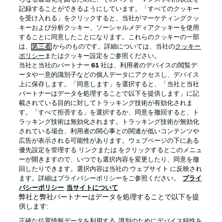
記録することができるようにしています。「すべてのクッキー
を受け入れる」をクリックすると、当社がマーケティングクッ
Official Partners
キーおよび分析クッキー、ソーシャルメディアクッキーを使用
することに同意したことになります。これらのクッキーの一部
は、
第三者
からのものです。詳細については、当社の
クッキー
ポリシー
またはクッキー設定をご参照ください。
当社と当社のパートナー
61
社は、利用者のデバイスの閲覧デ
ータや一意的識別子などの個人データにアクセスし、デバイス
上に保存します。「同意します」を選択すると、「当社と当社
パートナーはデータを処理することで以下を提供します」に記
載されている目的に対してトラッキング技術が有効化されま
す。「すべて拒否する」を選択するか、同意を撤回すると、ト
ラッキング技術は無効化されます。トラッキング技術が無効化
されている場合、利用者の関心事との関連が低いコンテンツや
広告が表示される可能性があります。ウェブページの下にある
プライバシー・ポリシー
優先設定を管理する
優先設定を管理する リンクまたは をクリックするとこのメニュ
利用条件
放送局
ーが開きますので、いつでも選択内容を変更したり、同意を撤
回したりできます。選択内容は当社の ウェブサイト に反映され
求人
選手
ます。詳細はプライバシーポリシーをご参照ください。
プライ
バシーポリシー
当サイトについて
当サイトについて
弊社と弊社パートナーはデータを処理することで以下を提
供します:
正確な位置情報データを利用する. 識別のためにデバイス特性を