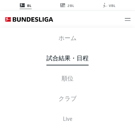
2BL
BL
VBL
SCP
-
FCB
ホーム
試合結果・日程
順位
ライブ
スターティングメンバー
データ
順位
クラブ
Live