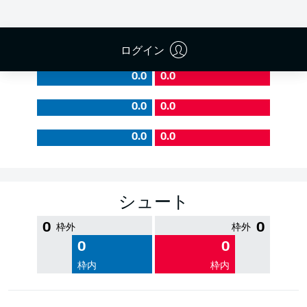
PASS EFFICIENCY
ログイン
0.0
0.0
0.0
0.0
0.0
0.0
シュート
0
0
枠外
枠外
0
0
枠内
枠内