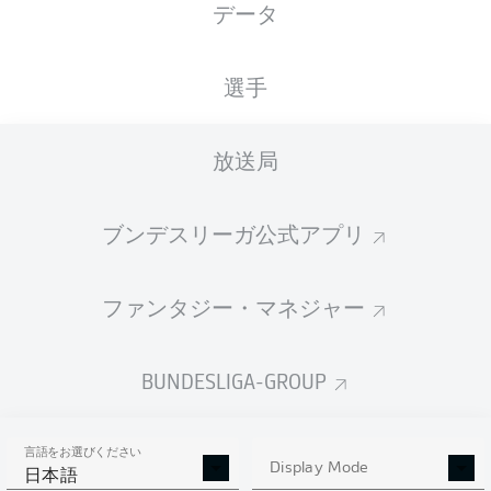
データ
XGOALS
選手
放送局
ブンデスリーガ公式アプリ
ファンタジー・マネジャー
Goals
BUNDESLIGA-GROUP
PASSES COMPLETED
言語をお選びください
0
0
Display Mode
日本語
成功率
0 %
0 %