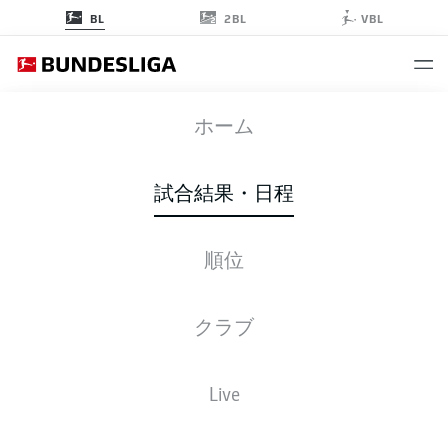
2BL
BL
VBL
RBL
-
SCF
ホーム
試合結果・日程
順位
ライブ
スターティングメンバー
データ
順位
クラブ
Live
後ほどご確認ください