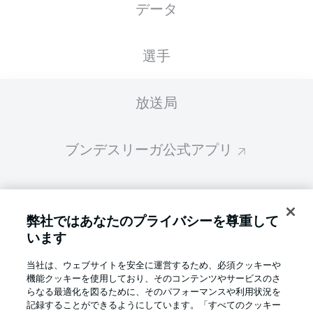
データ
スターティングメンバーは試合開始の 60分前
に公開されます
選手
放送局
ブンデスリーガ公式アプリ
ファンタジー・マネジャー
弊社ではあなたのプライバシーを尊重して
います
BUNDESLIGA-GROUP
当社は、ウェブサイトを安全に運営するため、必須クッキーや
機能クッキーを使用しており、そのコンテンツやサービスのさ
言語をお選びください
らなる最適化を図るために、そのパフォーマンスや利用状況を
Display Mode
日本語
記録することができるようにしています。「すべてのクッキー