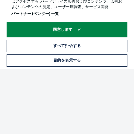
はアクセスする. パーソナライズ広告およびコンテンツ、広告お
よびコンテンツの測定、ユーザー層調査、サービス開発.
パートナー (ベンダー) 一覧
同意します
すべて拒否する
プライバシー・ポリシー
優先設定を管理する
目的を表示する
チケット
利用条件
放送局
求人
選手
当サイトについて
© 2026 Bundesliga-Gruppe GmbH