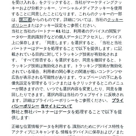
を受け入れる」をクリックすると、当社がマーケティングクッ
キーおよび分析クッキー、ソーシャルメディアクッキーを使用
することに同意したことになります。これらのクッキーの一部
は、
第三者
からのものです。詳細については、当社の
クッキー
ログイン
ポリシー
またはクッキー設定をご参照ください。
当社と当社のパートナー
61
社は、利用者のデバイスの閲覧デ
ータや一意的識別子などの個人データにアクセスし、デバイス
上に保存します。「同意します」を選択すると、「当社と当社
パートナーはデータを処理することで以下を提供します」に記
載されている目的に対してトラッキング技術が有効化されま
Football as it's meant to be
す。「すべて拒否する」を選択するか、同意を撤回すると、ト
ラッキング技術は無効化されます。トラッキング技術が無効化
されている場合、利用者の関心事との関連が低いコンテンツや
広告が表示される可能性があります。ウェブページの下にある
優先設定を管理する リンクまたは をクリックするとこのメニュ
BUNDESLIGA APP
ーが開きますので、いつでも選択内容を変更したり、同意を撤
回したりできます。選択内容は当社の ウェブサイト に反映され
ます。詳細はプライバシーポリシーをご参照ください。
プライ
バシーポリシー
当サイトについて
弊社と弊社パートナーはデータを処理することで以下を提
供します:
Official Partners
正確な位置情報データを利用する. 識別のためにデバイス特性を
アクティブにスキャンする. 情報をデバイスに保存および／また