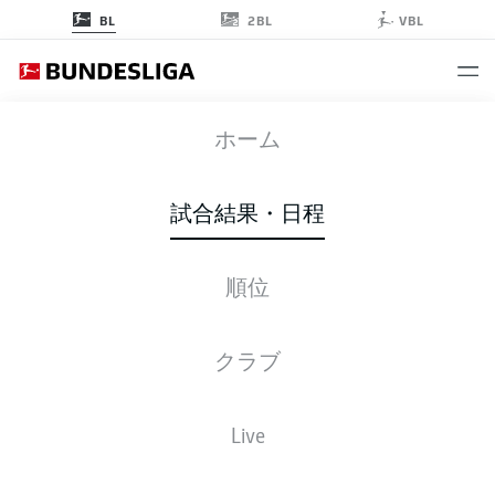
2BL
BL
VBL
FCA
-
TSG
ホーム
試合結果・日程
順位
ライブ
スターティングメンバー
データ
順位
クラブ
Live