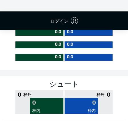
PASS EFFICIENCY
ログイン
0.0
0.0
0.0
0.0
0.0
0.0
シュート
0
0
枠外
枠外
0
0
枠内
枠内