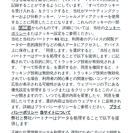
記録することができるようにしています。「すべてのクッキー
を受け入れる」をクリックすると、当社がマーケティングクッ
Official Partners
キーおよび分析クッキー、ソーシャルメディアクッキーを使用
することに同意したことになります。これらのクッキーの一部
は、
第三者
からのものです。詳細については、当社の
クッキー
ポリシー
またはクッキー設定をご参照ください。
当社と当社のパートナー
61
社は、利用者のデバイスの閲覧デ
ータや一意的識別子などの個人データにアクセスし、デバイス
上に保存します。「同意します」を選択すると、「当社と当社
パートナーはデータを処理することで以下を提供します」に記
載されている目的に対してトラッキング技術が有効化されま
す。「すべて拒否する」を選択するか、同意を撤回すると、ト
ラッキング技術は無効化されます。トラッキング技術が無効化
されている場合、利用者の関心事との関連が低いコンテンツや
広告が表示される可能性があります。ウェブページの下にある
プライバシー・ポリシー
優先設定を管理する
優先設定を管理する リンクまたは をクリックするとこのメニュ
利用条件
放送局
ーが開きますので、いつでも選択内容を変更したり、同意を撤
回したりできます。選択内容は当社の ウェブサイト に反映され
求人
選手
ます。詳細はプライバシーポリシーをご参照ください。
プライ
バシーポリシー
当サイトについて
当サイトについて
弊社と弊社パートナーはデータを処理することで以下を提
供します:
正確な位置情報データを利用する. 識別のためにデバイス特性を