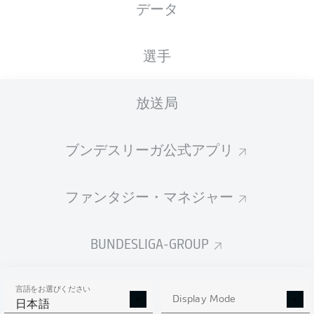
データ
XGOALS
選手
放送局
ブンデスリーガ公式アプリ
ファンタジー・マネジャー
Goals
BUNDESLIGA-GROUP
PASSES COMPLETED
言語をお選びください
0
0
Display Mode
日本語
成功率
0 %
0 %