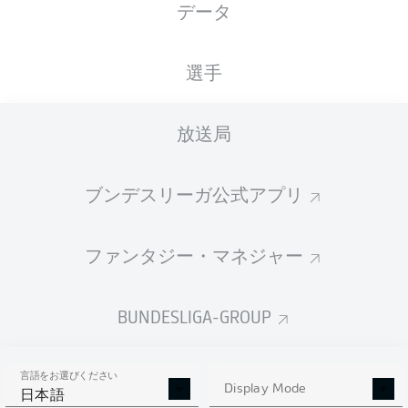
データ
XGOALS
選手
放送局
ブンデスリーガ公式アプリ
ファンタジー・マネジャー
Goals
BUNDESLIGA-GROUP
PASSES COMPLETED
言語をお選びください
0
0
Display Mode
日本語
成功率
0 %
0 %