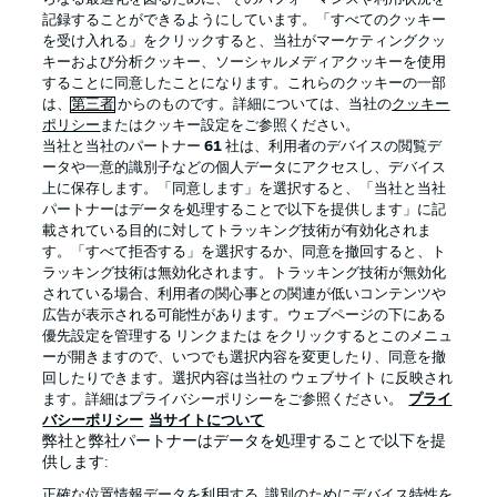
記録することができるようにしています。「すべてのクッキー
を受け入れる」をクリックすると、当社がマーケティングクッ
Official Partners
キーおよび分析クッキー、ソーシャルメディアクッキーを使用
することに同意したことになります。これらのクッキーの一部
は、
第三者
からのものです。詳細については、当社の
クッキー
ポリシー
またはクッキー設定をご参照ください。
当社と当社のパートナー
61
社は、利用者のデバイスの閲覧デ
ータや一意的識別子などの個人データにアクセスし、デバイス
上に保存します。「同意します」を選択すると、「当社と当社
パートナーはデータを処理することで以下を提供します」に記
載されている目的に対してトラッキング技術が有効化されま
す。「すべて拒否する」を選択するか、同意を撤回すると、ト
ラッキング技術は無効化されます。トラッキング技術が無効化
されている場合、利用者の関心事との関連が低いコンテンツや
広告が表示される可能性があります。ウェブページの下にある
プライバシー・ポリシー
優先設定を管理する
優先設定を管理する リンクまたは をクリックするとこのメニュ
利用条件
放送局
ーが開きますので、いつでも選択内容を変更したり、同意を撤
回したりできます。選択内容は当社の ウェブサイト に反映され
求人
選手
ます。詳細はプライバシーポリシーをご参照ください。
プライ
バシーポリシー
当サイトについて
当サイトについて
弊社と弊社パートナーはデータを処理することで以下を提
供します:
正確な位置情報データを利用する. 識別のためにデバイス特性を