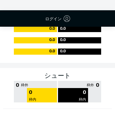
PASS EFFICIENCY
ログイン
0.0
0.0
0.0
0.0
0.0
0.0
シュート
0
0
枠外
枠外
0
0
枠内
枠内