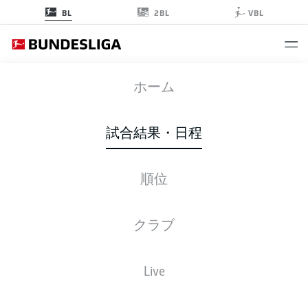
2BL
BL
VBL
BVB
-
BMG
ホーム
試合結果・日程
順位
ライブ
スターティングメンバー
データ
順位
クラブ
Live