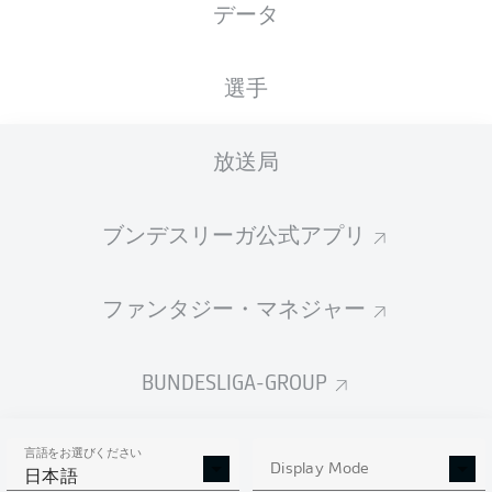
データ
MEWA ARENA
選手
放送局
広告
ブンデスリーガ公式アプリ
Hello and welcome!
ファンタジー・マネジャー
Welcome along and thanks for joining us for build-up
and live coverage of this Matchday 27 fixture between
1. FSV Mainz 05 and FC Augsburg.
BUNDESLIGA-GROUP
言語をお選びください
Display Mode
日本語