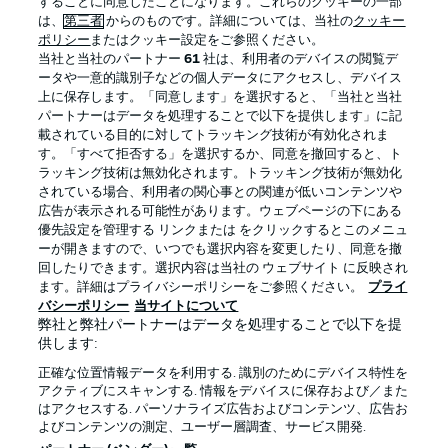
することに同意したことになります。これらのクッキーの一部
は、
第三者
からのものです。詳細については、当社の
クッキー
ポリシー
またはクッキー設定をご参照ください。
当社と当社のパートナー
61
社は、利用者のデバイスの閲覧デ
BUNDESLIGA APP
ータや一意的識別子などの個人データにアクセスし、デバイス
上に保存します。「同意します」を選択すると、「当社と当社
パートナーはデータを処理することで以下を提供します」に記
載されている目的に対してトラッキング技術が有効化されま
す。「すべて拒否する」を選択するか、同意を撤回すると、ト
ラッキング技術は無効化されます。トラッキング技術が無効化
Official Partners
されている場合、利用者の関心事との関連が低いコンテンツや
広告が表示される可能性があります。ウェブページの下にある
優先設定を管理する リンクまたは をクリックするとこのメニュ
ーが開きますので、いつでも選択内容を変更したり、同意を撤
回したりできます。選択内容は当社の ウェブサイト に反映され
ます。詳細はプライバシーポリシーをご参照ください。
プライ
バシーポリシー
当サイトについて
弊社と弊社パートナーはデータを処理することで以下を提
供します:
正確な位置情報データを利用する. 識別のためにデバイス特性を
アクティブにスキャンする. 情報をデバイスに保存および／また
はアクセスする. パーソナライズ広告およびコンテンツ、広告お
プライバシー・ポリシー
優先設定を管理する
よびコンテンツの測定、ユーザー層調査、サービス開発.