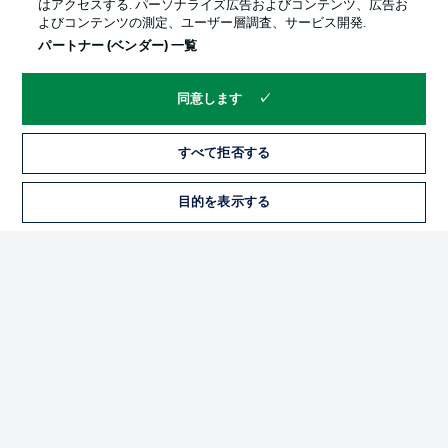
はアクセスする. パーソナライズ広告およびコンテンツ、広告お
よびコンテンツの測定、ユーザー層調査、サービス開発.
パートナー (ベンダー) 一覧
同意します
すべて拒否する
プライバシー・ポリシー
優先設定を管理する
目的を表示する
チケット
利用条件
放送局
求人
選手
当サイトについて
© 2026 Bundesliga-Gruppe GmbH