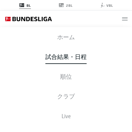
2BL
BL
VBL
SVW
-
VFB
ホーム
試合結果・日程
順位
ライブ
スターティングメンバー
データ
順位
クラブ
Live
後ほどご確認ください