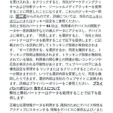
を受け入れる」をクリックすると、当社がマーケティングクッ
キーおよび分析クッキー、ソーシャルメディアクッキーを使用
することに同意したことになります。これらのクッキーの一部
は、
第三者
からのものです。詳細については、当社の
クッキー
ログイン
ポリシー
またはクッキー設定をご参照ください。
当社と当社のパートナー
61
社は、利用者のデバイスの閲覧デ
ータや一意的識別子などの個人データにアクセスし、デバイス
上に保存します。「同意します」を選択すると、「当社と当社
パートナーはデータを処理することで以下を提供します」に記
載されている目的に対してトラッキング技術が有効化されま
Football as it's meant to be
す。「すべて拒否する」を選択するか、同意を撤回すると、ト
ラッキング技術は無効化されます。トラッキング技術が無効化
されている場合、利用者の関心事との関連が低いコンテンツや
広告が表示される可能性があります。ウェブページの下にある
優先設定を管理する リンクまたは をクリックするとこのメニュ
BUNDESLIGA APP
ーが開きますので、いつでも選択内容を変更したり、同意を撤
回したりできます。選択内容は当社の ウェブサイト に反映され
ます。詳細はプライバシーポリシーをご参照ください。
プライ
バシーポリシー
当サイトについて
弊社と弊社パートナーはデータを処理することで以下を提
供します:
Official Partners
正確な位置情報データを利用する. 識別のためにデバイス特性を
アクティブにスキャンする. 情報をデバイスに保存および／また