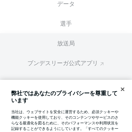
データ
スターティングメンバーは試合開始の 60分前
に公開されます
選手
放送局
ブンデスリーガ公式アプリ
ファンタジー・マネジャー
弊社ではあなたのプライバシーを尊重して
います
BUNDESLIGA-GROUP
当社は、ウェブサイトを安全に運営するため、必須クッキーや
機能クッキーを使用しており、そのコンテンツやサービスのさ
言語をお選びください
らなる最適化を図るために、そのパフォーマンスや利用状況を
Display Mode
日本語
記録することができるようにしています。「すべてのクッキー