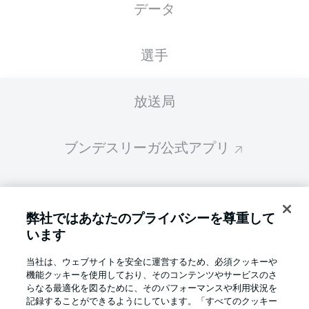
データ
スターティングメンバーは試合開始の 60分前
に公開されます
選手
放送局
ブンデスリーガ公式アプリ
ファンタジー・マネジャー
弊社ではあなたのプライバシーを尊重して
います
BUNDESLIGA-GROUP
当社は、ウェブサイトを安全に運営するため、必須クッキーや
機能クッキーを使用しており、そのコンテンツやサービスのさ
言語をお選びください
らなる最適化を図るために、そのパフォーマンスや利用状況を
Display Mode
日本語
記録することができるようにしています。「すべてのクッキー