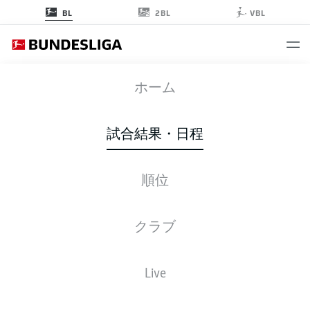
2BL
BL
VBL
B04
-
KOE
ホーム
試合結果・日程
順位
ライブ
スターティングメンバー
データ
順位
クラブ
Live
後ほどご確認ください