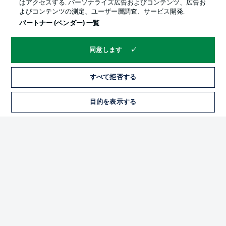
はアクセスする. パーソナライズ広告およびコンテンツ、広告お
よびコンテンツの測定、ユーザー層調査、サービス開発.
パートナー (ベンダー) 一覧
同意します
すべて拒否する
プライバシー・ポリシー
優先設定を管理する
目的を表示する
チケット
利用条件
放送局
求人
選手
当サイトについて
© 2026 Bundesliga-Gruppe GmbH