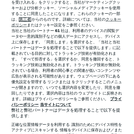
を受け入れる」をクリックすると、当社がマーケティングクッ
キーおよび分析クッキー、ソーシャルメディアクッキーを使用
することに同意したことになります。これらのクッキーの一部
は、
第三者
からのものです。詳細については、当社の
クッキー
ログイン
ポリシー
またはクッキー設定をご参照ください。
当社と当社のパートナー
61
社は、利用者のデバイスの閲覧デ
ータや一意的識別子などの個人データにアクセスし、デバイス
上に保存します。「同意します」を選択すると、「当社と当社
パートナーはデータを処理することで以下を提供します」に記
載されている目的に対してトラッキング技術が有効化されま
Football as it's meant to be
す。「すべて拒否する」を選択するか、同意を撤回すると、ト
ラッキング技術は無効化されます。トラッキング技術が無効化
されている場合、利用者の関心事との関連が低いコンテンツや
広告が表示される可能性があります。ウェブページの下にある
優先設定を管理する リンクまたは をクリックするとこのメニュ
BUNDESLIGA APP
ーが開きますので、いつでも選択内容を変更したり、同意を撤
回したりできます。選択内容は当社の ウェブサイト に反映され
ます。詳細はプライバシーポリシーをご参照ください。
プライ
バシーポリシー
当サイトについて
弊社と弊社パートナーはデータを処理することで以下を提
供します:
Official Partners
正確な位置情報データを利用する. 識別のためにデバイス特性を
アクティブにスキャンする. 情報をデバイスに保存および／また