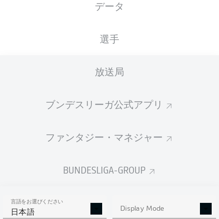
データ
XGOALS
選手
放送局
ブンデスリーガ公式アプリ
ファンタジー・マネジャー
Goals
BUNDESLIGA-GROUP
PASSES COMPLETED
言語をお選びください
0
0
Display Mode
日本語
成功率
0 %
0 %