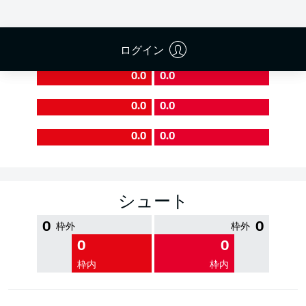
PASS EFFICIENCY
ログイン
0.0
0.0
0.0
0.0
0.0
0.0
シュート
0
0
枠外
枠外
0
0
枠内
枠内