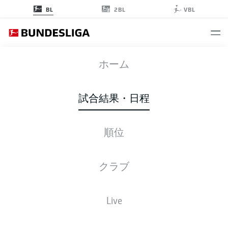
2BL
BL
VBL
FCU
-
SCF
ホーム
試合結果・日程
順位
ライブ
スターティングメンバー
データ
順位
クラブ
Live