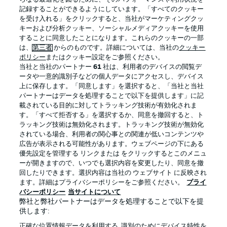
記録することができるようにしています。「すべてのクッキー
を受け入れる」をクリックすると、当社がマーケティングクッ
Official Partners
キーおよび分析クッキー、ソーシャルメディアクッキーを使用
することに同意したことになります。これらのクッキーの一部
は、
第三者
からのものです。詳細については、当社の
クッキー
ポリシー
またはクッキー設定をご参照ください。
当社と当社のパートナー
61
社は、利用者のデバイスの閲覧デ
ータや一意的識別子などの個人データにアクセスし、デバイス
上に保存します。「同意します」を選択すると、「当社と当社
パートナーはデータを処理することで以下を提供します」に記
載されている目的に対してトラッキング技術が有効化されま
す。「すべて拒否する」を選択するか、同意を撤回すると、ト
ラッキング技術は無効化されます。トラッキング技術が無効化
されている場合、利用者の関心事との関連が低いコンテンツや
広告が表示される可能性があります。ウェブページの下にある
プライバシー・ポリシー
優先設定を管理する
優先設定を管理する リンクまたは をクリックするとこのメニュ
利用条件
放送局
ーが開きますので、いつでも選択内容を変更したり、同意を撤
回したりできます。選択内容は当社の ウェブサイト に反映され
求人
選手
ます。詳細はプライバシーポリシーをご参照ください。
プライ
バシーポリシー
当サイトについて
当サイトについて
弊社と弊社パートナーはデータを処理することで以下を提
供します:
正確な位置情報データを利用する. 識別のためにデバイス特性を