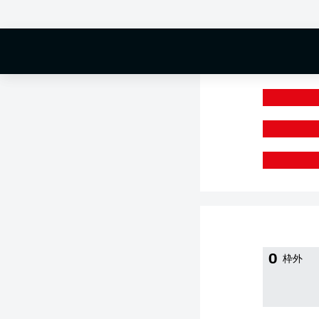
0 %
0
枠外