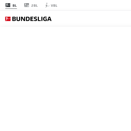
2BL
BL
VBL
節 25