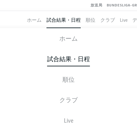
放送局
BUNDESLIGA-G
ホーム
試合結果・日程
順位
クラブ
Live
MAINZ
-
ELVERSBERG
ホーム
試合結果・日程
順位
ライブ
スターティングメンバー
データ
順
クラブ
Live