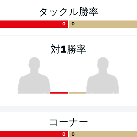
タックル勝率
0
0
対1勝率
コーナー
0
0