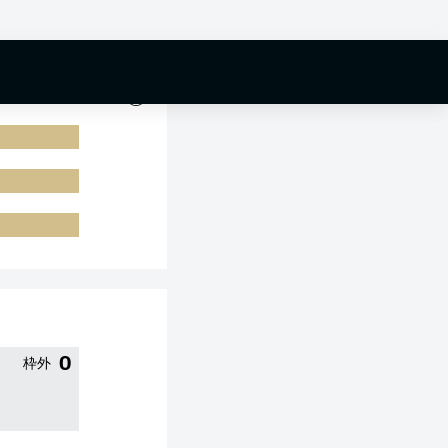
0 %
0
枠外