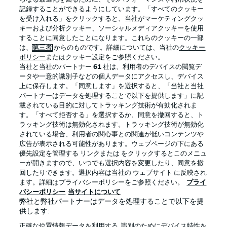
記録することができるようにしています。「すべてのクッキー
を受け入れる」をクリックすると、当社がマーケティングクッ
Official Partners
キーおよび分析クッキー、ソーシャルメディアクッキーを使用
することに同意したことになります。これらのクッキーの一部
は、
第三者
からのものです。詳細については、当社の
クッキー
ポリシー
またはクッキー設定をご参照ください。
当社と当社のパートナー
61
社は、利用者のデバイスの閲覧デ
ータや一意的識別子などの個人データにアクセスし、デバイス
上に保存します。「同意します」を選択すると、「当社と当社
パートナーはデータを処理することで以下を提供します」に記
載されている目的に対してトラッキング技術が有効化されま
す。「すべて拒否する」を選択するか、同意を撤回すると、ト
ラッキング技術は無効化されます。トラッキング技術が無効化
されている場合、利用者の関心事との関連が低いコンテンツや
広告が表示される可能性があります。ウェブページの下にある
プライバシー・ポリシー
優先設定を管理する
優先設定を管理する リンクまたは をクリックするとこのメニュ
利用条件
放送局
ーが開きますので、いつでも選択内容を変更したり、同意を撤
回したりできます。選択内容は当社の ウェブサイト に反映され
求人
選手
ます。詳細はプライバシーポリシーをご参照ください。
プライ
バシーポリシー
当サイトについて
当サイトについて
弊社と弊社パートナーはデータを処理することで以下を提
供します:
正確な位置情報データを利用する. 識別のためにデバイス特性を