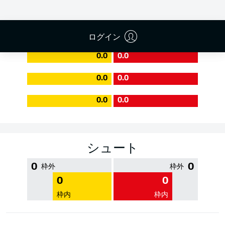
PASS EFFICIENCY
ログイン
0.0
0.0
0.0
0.0
0.0
0.0
シュート
0
0
枠外
枠外
0
0
枠内
枠内