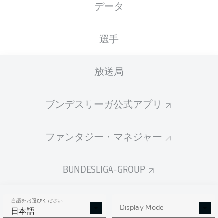
データ
XGOALS
選手
放送局
ブンデスリーガ公式アプリ
ファンタジー・マネジャー
Goals
BUNDESLIGA-GROUP
PASSES COMPLETED
言語をお選びください
0
0
Display Mode
日本語
成功率
0 %
0 %