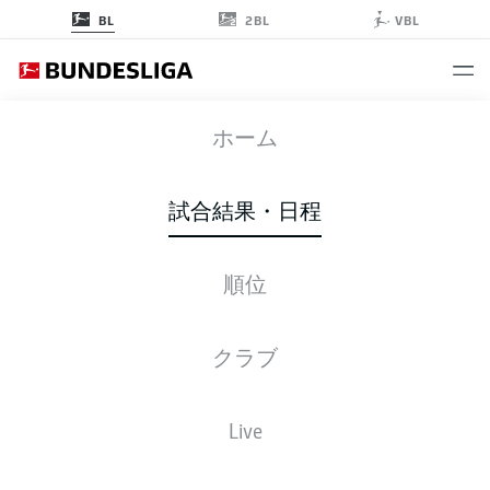
2BL
BL
VBL
BVB
-
FCU
ホーム
試合結果・日程
順位
ライブ
スターティングメンバー
データ
順位
クラブ
Live