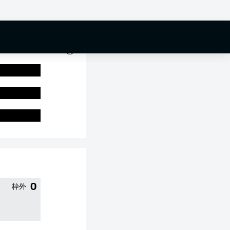
0 %
0
枠外