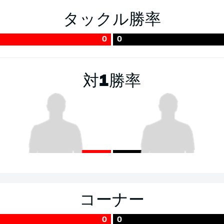
タックル勝率
0
0
対1勝率
コーナー
0
0