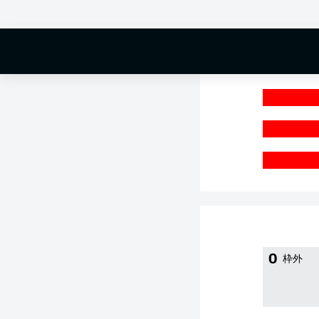
0 %
0
枠外