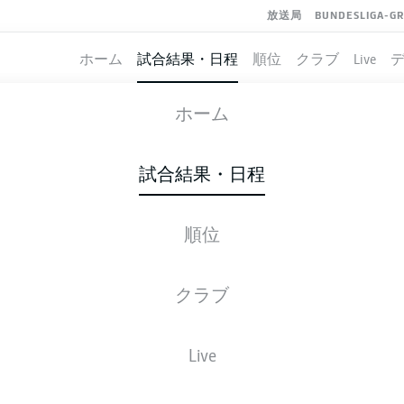
放送局
BUNDESLIGA-G
ホーム
試合結果・日程
順位
クラブ
Live
COLOGNE
-
EINTRACHT FRAN
ホーム
試合結果・日程
順位
ライブ
スターティングメンバー
データ
順
クラブ
Live