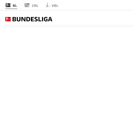
2BL
BL
VBL
節 23