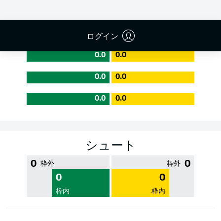
PASS EFFICIENCY
ログイン
0.0
0.0
0.0
0.0
0.0
0.0
シュート
0
0
枠外
枠外
0
0
枠内
枠内