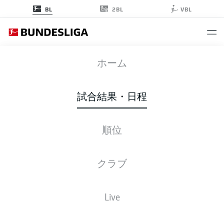
2BL
BL
VBL
SVW
-
BVB
ホーム
試合結果・日程
順位
ライブ
スターティングメンバー
データ
順位
クラブ
Live