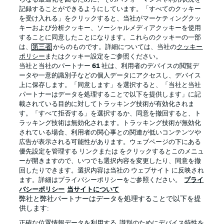
記録することができるようにしています。「すべてのクッキー
を受け入れる」をクリックすると、当社がマーケティングクッ
Official Partners
キーおよび分析クッキー、ソーシャルメディアクッキーを使用
することに同意したことになります。これらのクッキーの一部
は、
第三者
からのものです。詳細については、当社の
クッキー
ポリシー
またはクッキー設定をご参照ください。
当社と当社のパートナー
61
社は、利用者のデバイスの閲覧デ
ータや一意的識別子などの個人データにアクセスし、デバイス
上に保存します。「同意します」を選択すると、「当社と当社
パートナーはデータを処理することで以下を提供します」に記
載されている目的に対してトラッキング技術が有効化されま
す。「すべて拒否する」を選択するか、同意を撤回すると、ト
ラッキング技術は無効化されます。トラッキング技術が無効化
されている場合、利用者の関心事との関連が低いコンテンツや
広告が表示される可能性があります。ウェブページの下にある
プライバシー・ポリシー
優先設定を管理する
優先設定を管理する リンクまたは をクリックするとこのメニュ
利用条件
放送局
ーが開きますので、いつでも選択内容を変更したり、同意を撤
回したりできます。選択内容は当社の ウェブサイト に反映され
求人
選手
ます。詳細はプライバシーポリシーをご参照ください。
プライ
バシーポリシー
当サイトについて
当サイトについて
弊社と弊社パートナーはデータを処理することで以下を提
供します:
正確な位置情報データを利用する. 識別のためにデバイス特性を