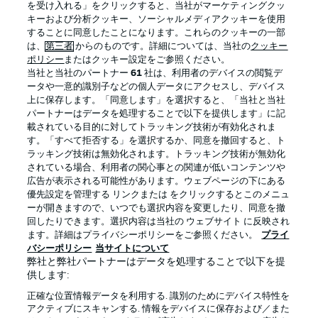
を受け入れる」をクリックすると、当社がマーケティングクッ
キーおよび分析クッキー、ソーシャルメディアクッキーを使用
することに同意したことになります。これらのクッキーの一部
は、
第三者
からのものです。詳細については、当社の
クッキー
ログイン
ポリシー
またはクッキー設定をご参照ください。
当社と当社のパートナー
61
社は、利用者のデバイスの閲覧デ
ータや一意的識別子などの個人データにアクセスし、デバイス
上に保存します。「同意します」を選択すると、「当社と当社
パートナーはデータを処理することで以下を提供します」に記
載されている目的に対してトラッキング技術が有効化されま
Football as it's meant to be
す。「すべて拒否する」を選択するか、同意を撤回すると、ト
ラッキング技術は無効化されます。トラッキング技術が無効化
されている場合、利用者の関心事との関連が低いコンテンツや
広告が表示される可能性があります。ウェブページの下にある
優先設定を管理する リンクまたは をクリックするとこのメニュ
BUNDESLIGA APP
ーが開きますので、いつでも選択内容を変更したり、同意を撤
回したりできます。選択内容は当社の ウェブサイト に反映され
ます。詳細はプライバシーポリシーをご参照ください。
プライ
バシーポリシー
当サイトについて
弊社と弊社パートナーはデータを処理することで以下を提
供します:
Official Partners
正確な位置情報データを利用する. 識別のためにデバイス特性を
アクティブにスキャンする. 情報をデバイスに保存および／また