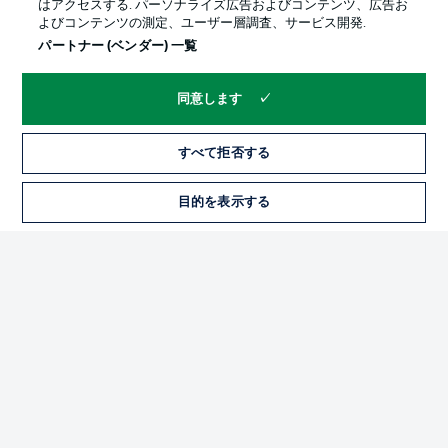
はアクセスする. パーソナライズ広告およびコンテンツ、広告お
よびコンテンツの測定、ユーザー層調査、サービス開発.
パートナー (ベンダー) 一覧
同意します
すべて拒否する
プライバシー・ポリシー
優先設定を管理する
目的を表示する
チケット
利用条件
放送局
求人
選手
当サイトについて
© 2026 Bundesliga-Gruppe GmbH