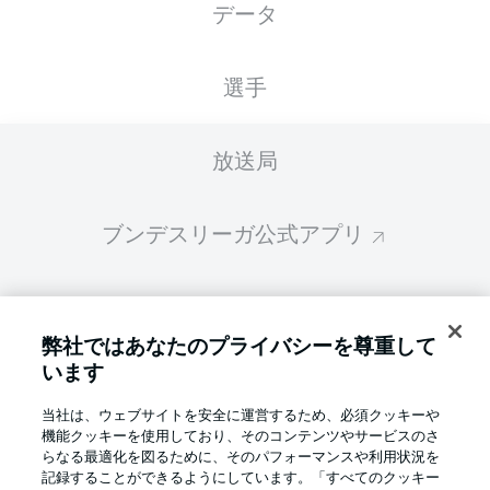
データ
スターティングメンバーは試合開始の 60分前
に公開されます
選手
放送局
ブンデスリーガ公式アプリ
ファンタジー・マネジャー
弊社ではあなたのプライバシーを尊重して
います
BUNDESLIGA-GROUP
当社は、ウェブサイトを安全に運営するため、必須クッキーや
機能クッキーを使用しており、そのコンテンツやサービスのさ
言語をお選びください
らなる最適化を図るために、そのパフォーマンスや利用状況を
Display Mode
日本語
記録することができるようにしています。「すべてのクッキー