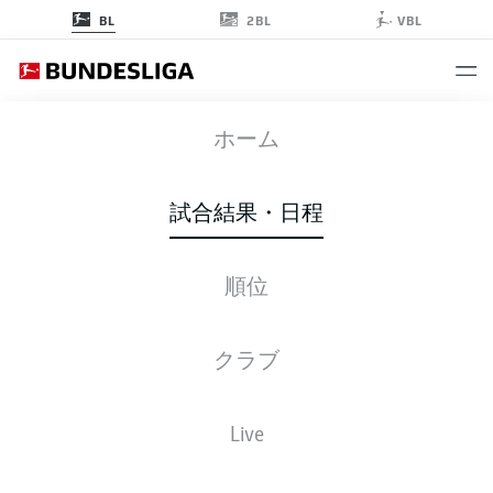
2BL
BL
VBL
ELV
-
FCU
ホーム
試合結果・日程
順位
ライブ
スターティングメンバー
データ
順位
クラブ
Live
後ほどご確認ください