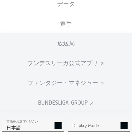
データ
XGOALS
選手
放送局
ブンデスリーガ公式アプリ
ファンタジー・マネジャー
Goals
BUNDESLIGA-GROUP
PASSES COMPLETED
言語をお選びください
0
0
Display Mode
日本語
成功率
0 %
0 %