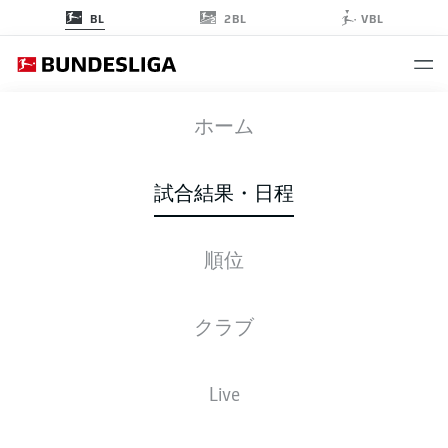
2BL
BL
VBL
FCB
-
FCA
ホーム
試合結果・日程
順位
ライブ
スターティングメンバー
データ
順位
クラブ
Live