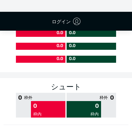
PASS EFFICIENCY
ログイン
0.0
0.0
0.0
0.0
0.0
0.0
シュート
0
0
枠外
枠外
0
0
枠内
枠内