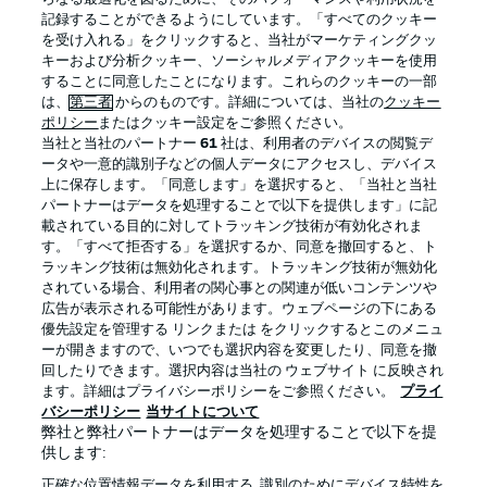
記録することができるようにしています。「すべてのクッキー
を受け入れる」をクリックすると、当社がマーケティングクッ
Official Partners
キーおよび分析クッキー、ソーシャルメディアクッキーを使用
することに同意したことになります。これらのクッキーの一部
は、
第三者
からのものです。詳細については、当社の
クッキー
ポリシー
またはクッキー設定をご参照ください。
当社と当社のパートナー
61
社は、利用者のデバイスの閲覧デ
ータや一意的識別子などの個人データにアクセスし、デバイス
上に保存します。「同意します」を選択すると、「当社と当社
パートナーはデータを処理することで以下を提供します」に記
載されている目的に対してトラッキング技術が有効化されま
す。「すべて拒否する」を選択するか、同意を撤回すると、ト
ラッキング技術は無効化されます。トラッキング技術が無効化
されている場合、利用者の関心事との関連が低いコンテンツや
広告が表示される可能性があります。ウェブページの下にある
プライバシー・ポリシー
優先設定を管理する
優先設定を管理する リンクまたは をクリックするとこのメニュ
利用条件
放送局
ーが開きますので、いつでも選択内容を変更したり、同意を撤
回したりできます。選択内容は当社の ウェブサイト に反映され
求人
選手
ます。詳細はプライバシーポリシーをご参照ください。
プライ
バシーポリシー
当サイトについて
当サイトについて
弊社と弊社パートナーはデータを処理することで以下を提
供します:
正確な位置情報データを利用する. 識別のためにデバイス特性を