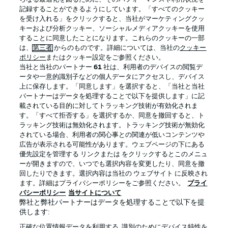
記録することができるようにしています。「すべてのクッキー
を受け入れる」をクリックすると、当社がマーケティングクッ
Official Partners
キーおよび分析クッキー、ソーシャルメディアクッキーを使用
することに同意したことになります。これらのクッキーの一部
は、
第三者
からのものです。詳細については、当社の
クッキー
ポリシー
またはクッキー設定をご参照ください。
当社と当社のパートナー
61
社は、利用者のデバイスの閲覧デ
ータや一意的識別子などの個人データにアクセスし、デバイス
上に保存します。「同意します」を選択すると、「当社と当社
パートナーはデータを処理することで以下を提供します」に記
載されている目的に対してトラッキング技術が有効化されま
す。「すべて拒否する」を選択するか、同意を撤回すると、ト
ラッキング技術は無効化されます。トラッキング技術が無効化
されている場合、利用者の関心事との関連が低いコンテンツや
広告が表示される可能性があります。ウェブページの下にある
プライバシー・ポリシー
優先設定を管理する
優先設定を管理する リンクまたは をクリックするとこのメニュ
利用条件
放送局
ーが開きますので、いつでも選択内容を変更したり、同意を撤
回したりできます。選択内容は当社の ウェブサイト に反映され
求人
選手
ます。詳細はプライバシーポリシーをご参照ください。
プライ
バシーポリシー
当サイトについて
当サイトについて
弊社と弊社パートナーはデータを処理することで以下を提
供します:
正確な位置情報データを利用する. 識別のためにデバイス特性を