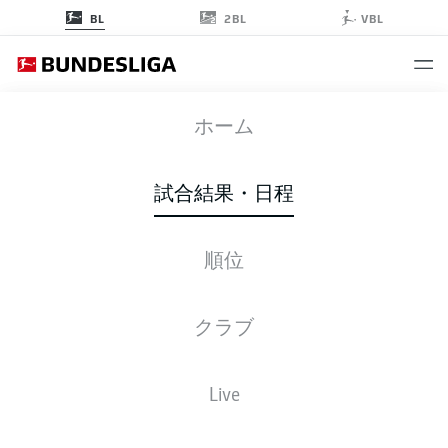
2BL
BL
VBL
BMG
-
KOE
ホーム
試合結果・日程
順位
ライブ
スターティングメンバー
データ
順位
クラブ
Live