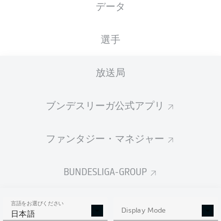
データ
XGOALS
選手
放送局
ブンデスリーガ公式アプリ
ファンタジー・マネジャー
Goals
BUNDESLIGA-GROUP
PASSES COMPLETED
言語をお選びください
0
0
Display Mode
日本語
成功率
0 %
0 %