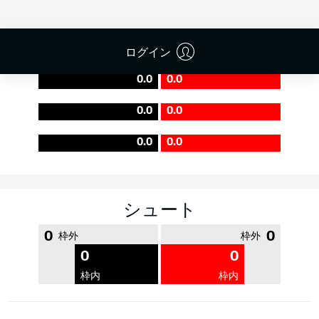
PASS EFFICIENCY
ログイン
0.0
0.0
0.0
0.0
0.0
0.0
シュート
0
0
枠外
枠外
0
0
枠内
枠内