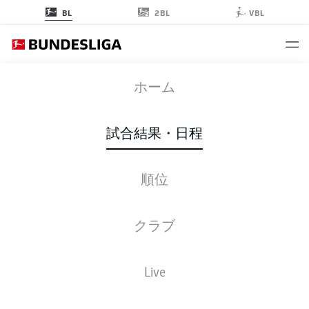
2BL
BL
VBL
B04
-
M05
ホーム
試合結果・日程
順位
ライブ
スターティングメンバー
データ
順位
クラブ
Live