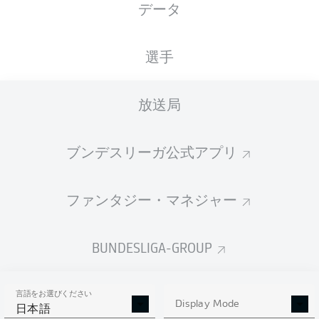
データ
XGOALS
選手
放送局
ブンデスリーガ公式アプリ
ファンタジー・マネジャー
Goals
BUNDESLIGA-GROUP
PASSES COMPLETED
言語をお選びください
0
0
Display Mode
日本語
成功率
0 %
0 %