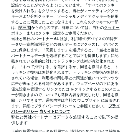
記録することができるようにしています。「すべてのクッキー
を受け入れる」をクリックすると、当社がマーケティングクッ
Official Partners
キーおよび分析クッキー、ソーシャルメディアクッキーを使用
することに同意したことになります。これらのクッキーの一部
は、
第三者
からのものです。詳細については、当社の
クッキー
ポリシー
またはクッキー設定をご参照ください。
当社と当社のパートナー
61
社は、利用者のデバイスの閲覧デ
ータや一意的識別子などの個人データにアクセスし、デバイス
上に保存します。「同意します」を選択すると、「当社と当社
パートナーはデータを処理することで以下を提供します」に記
載されている目的に対してトラッキング技術が有効化されま
す。「すべて拒否する」を選択するか、同意を撤回すると、ト
ラッキング技術は無効化されます。トラッキング技術が無効化
されている場合、利用者の関心事との関連が低いコンテンツや
広告が表示される可能性があります。ウェブページの下にある
プライバシー・ポリシー
優先設定を管理する
優先設定を管理する リンクまたは をクリックするとこのメニュ
利用条件
放送局
ーが開きますので、いつでも選択内容を変更したり、同意を撤
回したりできます。選択内容は当社の ウェブサイト に反映され
求人
選手
ます。詳細はプライバシーポリシーをご参照ください。
プライ
バシーポリシー
当サイトについて
当サイトについて
弊社と弊社パートナーはデータを処理することで以下を提
供します:
正確な位置情報データを利用する. 識別のためにデバイス特性を