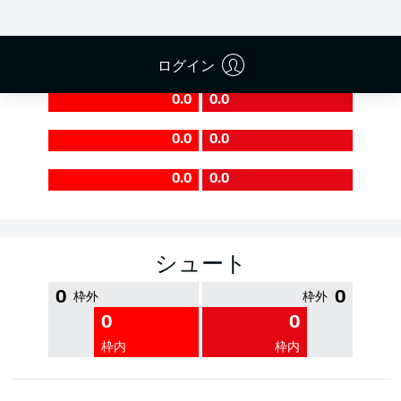
PASS EFFICIENCY
ログイン
0.0
0.0
0.0
0.0
0.0
0.0
シュート
0
0
枠外
枠外
0
0
枠内
枠内