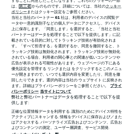
することに同意したことになります。これらのクッキーの一部
は、
第三者
からのものです。詳細については、当社の
クッキー
ポリシー
またはクッキー設定をご参照ください。
当社と当社のパートナー
61
社は、利用者のデバイスの閲覧デ
BUNDESLIGA APP
ータや一意的識別子などの個人データにアクセスし、デバイス
上に保存します。「同意します」を選択すると、「当社と当社
パートナーはデータを処理することで以下を提供します」に記
載されている目的に対してトラッキング技術が有効化されま
す。「すべて拒否する」を選択するか、同意を撤回すると、ト
ラッキング技術は無効化されます。トラッキング技術が無効化
Official Partners
されている場合、利用者の関心事との関連が低いコンテンツや
広告が表示される可能性があります。ウェブページの下にある
優先設定を管理する リンクまたは をクリックするとこのメニュ
ーが開きますので、いつでも選択内容を変更したり、同意を撤
回したりできます。選択内容は当社の ウェブサイト に反映され
ます。詳細はプライバシーポリシーをご参照ください。
プライ
バシーポリシー
当サイトについて
弊社と弊社パートナーはデータを処理することで以下を提
供します:
正確な位置情報データを利用する. 識別のためにデバイス特性を
アクティブにスキャンする. 情報をデバイスに保存および／また
はアクセスする. パーソナライズ広告およびコンテンツ、広告お
プライバシー・ポリシー
優先設定を管理する
よびコンテンツの測定、ユーザー層調査、サービス開発.