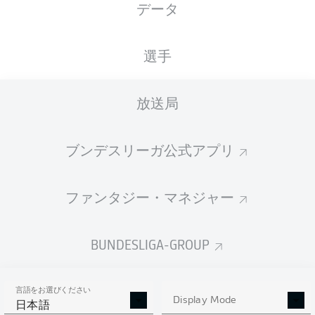
データ
MHPArena
選手
放送局
広告
ブンデスリーガ公式アプリ
Hello and welcome!
ファンタジー・マネジャー
Welcome along and thanks for joining us for build-up
and live coverage of this Matchday 20 fixture between
VfB Stuttgart and TSG Hoffenheim.
BUNDESLIGA-GROUP
言語をお選びください
Display Mode
日本語