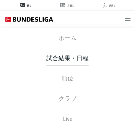
2BL
BL
VBL
VFB
-
TSG
ホーム
試合結果・日程
順位
ライブ
スターティングメンバー
データ
順位
クラブ
Live
金, 05.02.2027 - 日, 07.02.2027
この試合日程はスケジュールが確定していません。。