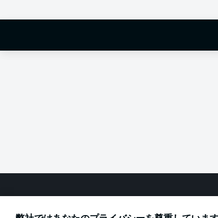
Hello and 
Welcome along 
fixture betwe