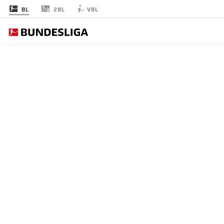
2BL
BL
VBL
節 20