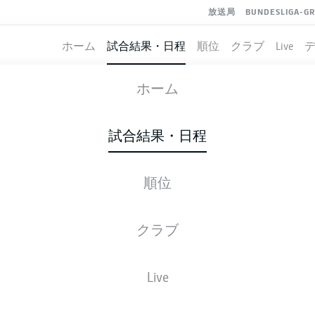
放送局
BUNDESLIGA-G
ホーム
試合結果・日程
順位
クラブ
Live
PADERBORN
-
BORUSSIA DORT
ホーム
試合結果・日程
順位
ライブ
スターティングメンバー
データ
順
クラブ
Live
金, 05.02.2027 - 日, 07.02.2027
この試合日程はスケジュールが確定していません。。