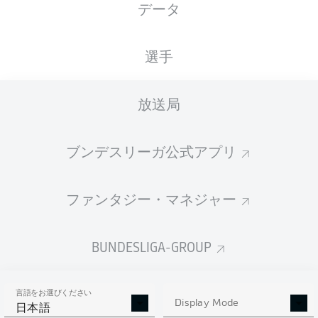
データ
VELTINS-Arena
選手
放送局
広告
ブンデスリーガ公式アプリ
Hello and welcome!
ファンタジー・マネジャー
Welcome along and thanks for joining us for build-up
and live coverage of this Matchday 20 fixture between
FC Schalke 04 and 1. FC Union Berlin.
BUNDESLIGA-GROUP
言語をお選びください
Display Mode
日本語