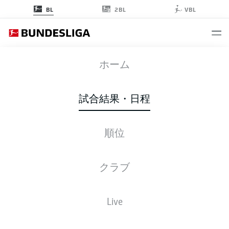
2BL
BL
VBL
S04
-
FCU
ホーム
試合結果・日程
順位
ライブ
スターティングメンバー
データ
順位
クラブ
Live
金, 05.02.2027 - 日, 07.02.2027
この試合日程はスケジュールが確定していません。。