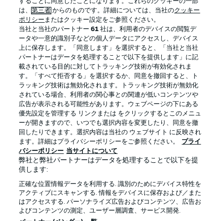
することに同意したことになります。これらのクッキーの一部
は、
第三者
からのものです。詳細については、当社の
クッキー
ポリシー
またはクッキー設定をご参照ください。
当社と当社のパートナー
61
社は、利用者のデバイスの閲覧デ
BUNDESLIGA APP
ータや一意的識別子などの個人データにアクセスし、デバイス
上に保存します。「同意します」を選択すると、「当社と当社
パートナーはデータを処理することで以下を提供します」に記
載されている目的に対してトラッキング技術が有効化されま
す。「すべて拒否する」を選択するか、同意を撤回すると、ト
ラッキング技術は無効化されます。トラッキング技術が無効化
Official Partners
されている場合、利用者の関心事との関連が低いコンテンツや
広告が表示される可能性があります。ウェブページの下にある
優先設定を管理する リンクまたは をクリックするとこのメニュ
ーが開きますので、いつでも選択内容を変更したり、同意を撤
回したりできます。選択内容は当社の ウェブサイト に反映され
ます。詳細はプライバシーポリシーをご参照ください。
プライ
バシーポリシー
当サイトについて
弊社と弊社パートナーはデータを処理することで以下を提
供します:
正確な位置情報データを利用する. 識別のためにデバイス特性を
アクティブにスキャンする. 情報をデバイスに保存および／また
はアクセスする. パーソナライズ広告およびコンテンツ、広告お
プライバシー・ポリシー
優先設定を管理する
よびコンテンツの測定、ユーザー層調査、サービス開発.