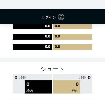
PASS EFFICIENCY
ログイン
0.0
0.0
0.0
0.0
0.0
0.0
シュート
0
0
枠外
枠外
0
0
枠内
枠内