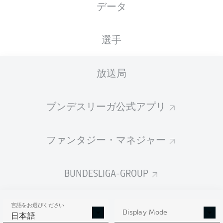
データ
XGOALS
選手
放送局
ブンデスリーガ公式アプリ
ファンタジー・マネジャー
Goals
BUNDESLIGA-GROUP
PASSES COMPLETED
言語をお選びください
0
0
Display Mode
日本語
成功率
0 %
0 %