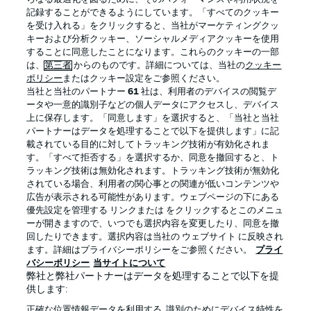
記録することができるようにしています。「すべてのクッキー
を受け入れる」をクリックすると、当社がマーケティングクッ
Official Partners
キーおよび分析クッキー、ソーシャルメディアクッキーを使用
することに同意したことになります。これらのクッキーの一部
は、
第三者
からのものです。詳細については、当社の
クッキー
ポリシー
またはクッキー設定をご参照ください。
当社と当社のパートナー
61
社は、利用者のデバイスの閲覧デ
ータや一意的識別子などの個人データにアクセスし、デバイス
上に保存します。「同意します」を選択すると、「当社と当社
パートナーはデータを処理することで以下を提供します」に記
載されている目的に対してトラッキング技術が有効化されま
す。「すべて拒否する」を選択するか、同意を撤回すると、ト
ラッキング技術は無効化されます。トラッキング技術が無効化
されている場合、利用者の関心事との関連が低いコンテンツや
広告が表示される可能性があります。ウェブページの下にある
プライバシー・ポリシー
優先設定を管理する
優先設定を管理する リンクまたは をクリックするとこのメニュ
利用条件
放送局
ーが開きますので、いつでも選択内容を変更したり、同意を撤
回したりできます。選択内容は当社の ウェブサイト に反映され
求人
選手
ます。詳細はプライバシーポリシーをご参照ください。
プライ
バシーポリシー
当サイトについて
当サイトについて
弊社と弊社パートナーはデータを処理することで以下を提
供します:
正確な位置情報データを利用する. 識別のためにデバイス特性を