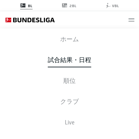
2BL
BL
VBL
BMG
-
ELV
ホーム
試合結果・日程
順位
ライブ
スターティングメンバー
データ
順位
クラブ
Live