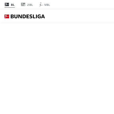
2BL
BL
VBL
節 19