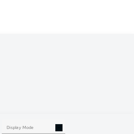
Display Mode