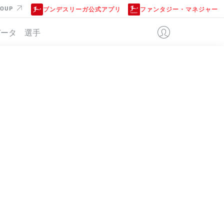
ROUP
ブンデスリーガ公式アプリ
ファンタジー・マネジャー
データ
選手
位