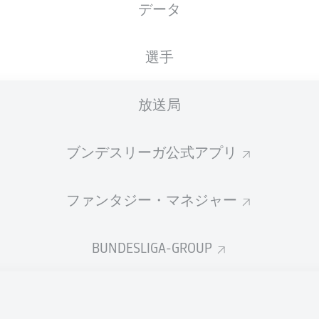
データ
Allianz Arena
選手
放送局
広告
ブンデスリーガ公式アプリ
ファンタジー・マネジャー
BUNDESLIGA-GROUP