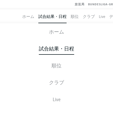
放送局
BUNDESLIGA-G
ホーム
試合結果・日程
順位
クラブ
Live
BAYERN MUNICH
-
SCHALKE
ホーム
試合結果・日程
順位
ライブ
スターティングメンバー
データ
順
クラブ
Live
金, 29.01.2027 - 日, 31.01.2027
この試合日程はスケジュールが確定していません。。