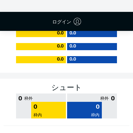
PASS EFFICIENCY
ログイン
0.0
0.0
0.0
0.0
0.0
0.0
シュート
0
0
枠外
枠外
0
0
枠内
枠内