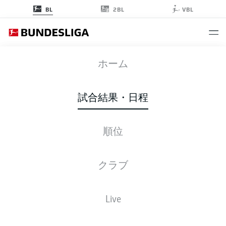
2BL
BL
VBL
BVB
-
TSG
ホーム
試合結果・日程
順位
ライブ
スターティングメンバー
データ
順位
クラブ
Live