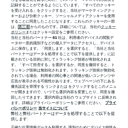
記録することができるようにしています。「すべてのクッキー
を受け入れる」をクリックすると、当社がマーケティングクッ
Official Partners
キーおよび分析クッキー、ソーシャルメディアクッキーを使用
することに同意したことになります。これらのクッキーの一部
は、
第三者
からのものです。詳細については、当社の
クッキー
ポリシー
またはクッキー設定をご参照ください。
当社と当社のパートナー
61
社は、利用者のデバイスの閲覧デ
ータや一意的識別子などの個人データにアクセスし、デバイス
上に保存します。「同意します」を選択すると、「当社と当社
パートナーはデータを処理することで以下を提供します」に記
載されている目的に対してトラッキング技術が有効化されま
す。「すべて拒否する」を選択するか、同意を撤回すると、ト
ラッキング技術は無効化されます。トラッキング技術が無効化
されている場合、利用者の関心事との関連が低いコンテンツや
広告が表示される可能性があります。ウェブページの下にある
プライバシー・ポリシー
優先設定を管理する
優先設定を管理する リンクまたは をクリックするとこのメニュ
利用条件
放送局
ーが開きますので、いつでも選択内容を変更したり、同意を撤
回したりできます。選択内容は当社の ウェブサイト に反映され
求人
選手
ます。詳細はプライバシーポリシーをご参照ください。
プライ
バシーポリシー
当サイトについて
当サイトについて
弊社と弊社パートナーはデータを処理することで以下を提
供します:
正確な位置情報データを利用する. 識別のためにデバイス特性を