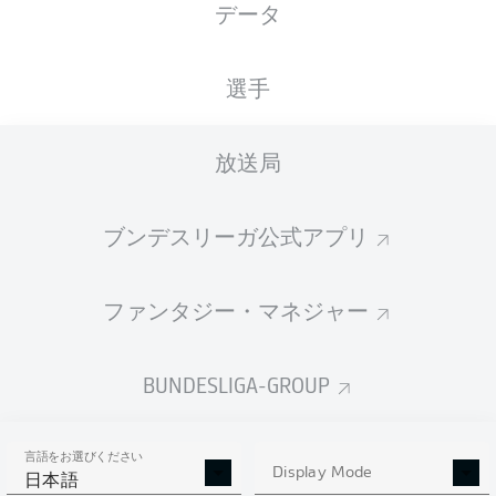
データ
MHPArena
選手
放送局
広告
ブンデスリーガ公式アプリ
Hello and welcome!
ファンタジー・マネジャー
Welcome along and thanks for joining us for build-up
and live coverage of this Matchday 18 fixture between
VfB Stuttgart and FC Bayern München.
BUNDESLIGA-GROUP
言語をお選びください
Display Mode
日本語