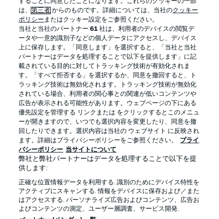
することに同意したことになります。これらのクッキーの一部
は、
第三者
からのものです。詳細については、当社の
クッキー
ポリシー
またはクッキー設定をご参照ください。
当社と当社のパートナー
61
社は、利用者のデバイスの閲覧デ
BUNDESLIGA APP
ータや一意的識別子などの個人データにアクセスし、デバイス
上に保存します。「同意します」を選択すると、「当社と当社
パートナーはデータを処理することで以下を提供します」に記
載されている目的に対してトラッキング技術が有効化されま
す。「すべて拒否する」を選択するか、同意を撤回すると、ト
ラッキング技術は無効化されます。トラッキング技術が無効化
Official Partners
されている場合、利用者の関心事との関連が低いコンテンツや
広告が表示される可能性があります。ウェブページの下にある
優先設定を管理する リンクまたは をクリックするとこのメニュ
ーが開きますので、いつでも選択内容を変更したり、同意を撤
回したりできます。選択内容は当社の ウェブサイト に反映され
ます。詳細はプライバシーポリシーをご参照ください。
プライ
バシーポリシー
当サイトについて
弊社と弊社パートナーはデータを処理することで以下を提
供します:
正確な位置情報データを利用する. 識別のためにデバイス特性を
アクティブにスキャンする. 情報をデバイスに保存および／また
はアクセスする. パーソナライズ広告およびコンテンツ、広告お
プライバシー・ポリシー
優先設定を管理する
よびコンテンツの測定、ユーザー層調査、サービス開発.