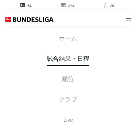
2BL
BL
VBL
VFB
-
FCB
ホーム
試合結果・日程
順位
ライブ
スターティングメンバー
データ
順位
クラブ
Live
金, 22.01.2027 - 日, 24.01.2027
この試合日程はスケジュールが確定していません。。