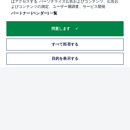
はアクセスする. パーソナライズ広告およびコンテンツ、広告お
よびコンテンツの測定、ユーザー層調査、サービス開発.
パートナー (ベンダー) 一覧
同意します
すべて拒否する
プライバシー・ポリシー
優先設定を管理する
目的を表示する
チケット
利用条件
放送局
求人
選手
当サイトについて
© 2026 Bundesliga-Gruppe GmbH