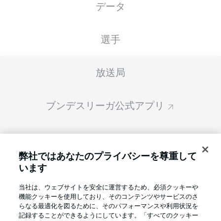
データ
スターティングメンバーは試合開始の 60分前
に公開されます
選手
放送局
ブンデスリーガ公式アプリ
ファンタジー・マネジャー
弊社ではあなたのプライバシーを尊重して
います
BUNDESLIGA-GROUP
当社は、ウェブサイトを安全に運営するため、必須クッキーや
機能クッキーを使用しており、そのコンテンツやサービスのさ
言語をお選びください
らなる最適化を図るために、そのパフォーマンスや利用状況を
Display Mode
日本語
記録することができるようにしています。「すべてのクッキー