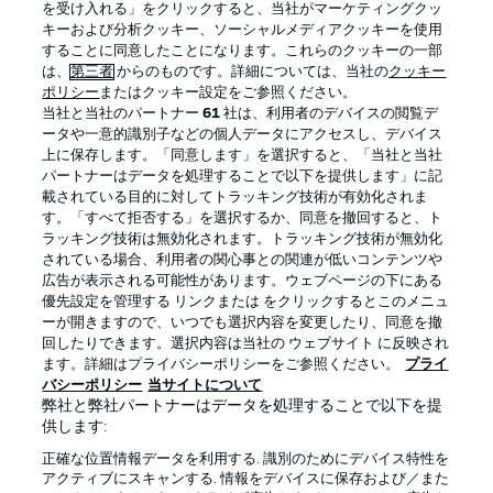
を受け入れる」をクリックすると、当社がマーケティングクッ
キーおよび分析クッキー、ソーシャルメディアクッキーを使用
することに同意したことになります。これらのクッキーの一部
は、
第三者
からのものです。詳細については、当社の
クッキー
ログイン
ポリシー
またはクッキー設定をご参照ください。
当社と当社のパートナー
61
社は、利用者のデバイスの閲覧デ
ータや一意的識別子などの個人データにアクセスし、デバイス
上に保存します。「同意します」を選択すると、「当社と当社
パートナーはデータを処理することで以下を提供します」に記
載されている目的に対してトラッキング技術が有効化されま
Football as it's meant to be
す。「すべて拒否する」を選択するか、同意を撤回すると、ト
ラッキング技術は無効化されます。トラッキング技術が無効化
されている場合、利用者の関心事との関連が低いコンテンツや
広告が表示される可能性があります。ウェブページの下にある
優先設定を管理する リンクまたは をクリックするとこのメニュ
BUNDESLIGA APP
ーが開きますので、いつでも選択内容を変更したり、同意を撤
回したりできます。選択内容は当社の ウェブサイト に反映され
ます。詳細はプライバシーポリシーをご参照ください。
プライ
バシーポリシー
当サイトについて
弊社と弊社パートナーはデータを処理することで以下を提
供します:
Official Partners
正確な位置情報データを利用する. 識別のためにデバイス特性を
アクティブにスキャンする. 情報をデバイスに保存および／また