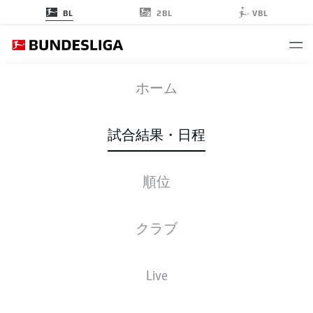
2BL
BL
VBL
S04
-
FCA
ホーム
試合結果・日程
順位
ライブ
スターティングメンバー
データ
順位
クラブ
Live
後ほどご確認ください