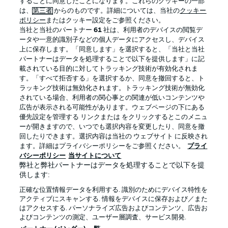
することに同意したことになります。これらのクッキーの一部
は、
第三者
からのものです。詳細については、当社の
クッキー
ポリシー
またはクッキー設定をご参照ください。
当社と当社のパートナー
61
社は、利用者のデバイスの閲覧デ
BUNDESLIGA APP
ータや一意的識別子などの個人データにアクセスし、デバイス
上に保存します。「同意します」を選択すると、「当社と当社
パートナーはデータを処理することで以下を提供します」に記
載されている目的に対してトラッキング技術が有効化されま
す。「すべて拒否する」を選択するか、同意を撤回すると、ト
ラッキング技術は無効化されます。トラッキング技術が無効化
Official Partners
されている場合、利用者の関心事との関連が低いコンテンツや
広告が表示される可能性があります。ウェブページの下にある
優先設定を管理する リンクまたは をクリックするとこのメニュ
ーが開きますので、いつでも選択内容を変更したり、同意を撤
回したりできます。選択内容は当社の ウェブサイト に反映され
ます。詳細はプライバシーポリシーをご参照ください。
プライ
バシーポリシー
当サイトについて
弊社と弊社パートナーはデータを処理することで以下を提
供します:
正確な位置情報データを利用する. 識別のためにデバイス特性を
アクティブにスキャンする. 情報をデバイスに保存および／また
はアクセスする. パーソナライズ広告およびコンテンツ、広告お
プライバシー・ポリシー
優先設定を管理する
よびコンテンツの測定、ユーザー層調査、サービス開発.