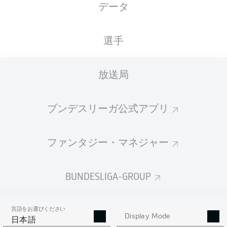
データ
ista-Borussia-Park
選手
放送局
広告
ブンデスリーガ公式アプリ
Hello and welcome!
ファンタジー・マネジャー
Welcome along and thanks for joining us for build-up
and live coverage of this Matchday 18 fixture between
Borussia Mönchengladbach and RB Leipzig.
BUNDESLIGA-GROUP
言語をお選びください
Display Mode
日本語