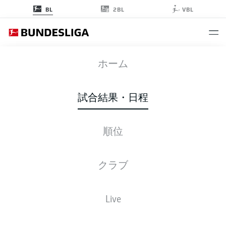
2BL
BL
VBL
BMG
-
RBL
ホーム
試合結果・日程
順位
ライブ
スターティングメンバー
データ
順位
クラブ
Live
金, 22.01.2027 - 日, 24.01.2027
この試合日程はスケジュールが確定していません。。