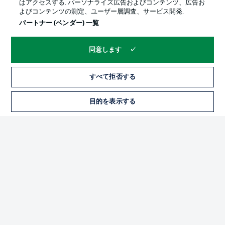
はアクセスする. パーソナライズ広告およびコンテンツ、広告お
よびコンテンツの測定、ユーザー層調査、サービス開発.
パートナー (ベンダー) 一覧
同意します
すべて拒否する
プライバシー・ポリシー
優先設定を管理する
目的を表示する
チケット
利用条件
放送局
求人
選手
当サイトについて
© 2026 Bundesliga-Gruppe GmbH