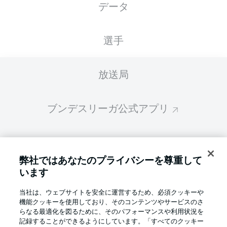
データ
スターティングメンバーは試合開始の 60分前
に公開されます
選手
放送局
ブンデスリーガ公式アプリ
ファンタジー・マネジャー
弊社ではあなたのプライバシーを尊重して
います
BUNDESLIGA-GROUP
当社は、ウェブサイトを安全に運営するため、必須クッキーや
機能クッキーを使用しており、そのコンテンツやサービスのさ
言語をお選びください
らなる最適化を図るために、そのパフォーマンスや利用状況を
Display Mode
日本語
記録することができるようにしています。「すべてのクッキー