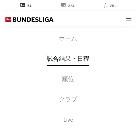
2BL
BL
VBL
SCP
-
KOE
ホーム
試合結果・日程
順位
ライブ
スターティングメンバー
データ
順位
クラブ
Live
後ほどご確認ください