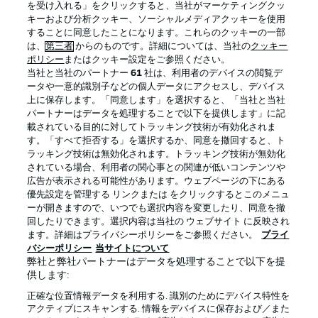
を受け入れる」をクリックすると、当社がマーケティングクッ
キーおよび分析クッキー、ソーシャルメディアクッキーを使用
することに同意したことになります。これらのクッキーの一部
は、
第三者
からのものです。詳細については、当社の
クッキー
ログイン
ポリシー
またはクッキー設定をご参照ください。
当社と当社のパートナー
61
社は、利用者のデバイスの閲覧デ
ータや一意的識別子などの個人データにアクセスし、デバイス
上に保存します。「同意します」を選択すると、「当社と当社
パートナーはデータを処理することで以下を提供します」に記
載されている目的に対してトラッキング技術が有効化されま
Football as it's meant to be
す。「すべて拒否する」を選択するか、同意を撤回すると、ト
ラッキング技術は無効化されます。トラッキング技術が無効化
されている場合、利用者の関心事との関連が低いコンテンツや
広告が表示される可能性があります。ウェブページの下にある
優先設定を管理する リンクまたは をクリックするとこのメニュ
BUNDESLIGA APP
ーが開きますので、いつでも選択内容を変更したり、同意を撤
回したりできます。選択内容は当社の ウェブサイト に反映され
ます。詳細はプライバシーポリシーをご参照ください。
プライ
バシーポリシー
当サイトについて
弊社と弊社パートナーはデータを処理することで以下を提
供します:
Official Partners
正確な位置情報データを利用する. 識別のためにデバイス特性を
アクティブにスキャンする. 情報をデバイスに保存および／また