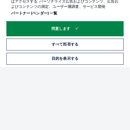
はアクセスする. パーソナライズ広告およびコンテンツ、広告お
よびコンテンツの測定、ユーザー層調査、サービス開発.
パートナー (ベンダー) 一覧
同意します
すべて拒否する
プライバシー・ポリシー
優先設定を管理する
目的を表示する
チケット
利用条件
放送局
求人
選手
当サイトについて
© 2026 Bundesliga-Gruppe GmbH