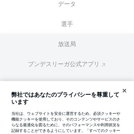
データ
スターティングメンバーは試合開始の 60分前
に公開されます
選手
放送局
ブンデスリーガ公式アプリ
ファンタジー・マネジャー
弊社ではあなたのプライバシーを尊重して
います
BUNDESLIGA-GROUP
当社は、ウェブサイトを安全に運営するため、必須クッキーや
機能クッキーを使用しており、そのコンテンツやサービスのさ
言語をお選びください
らなる最適化を図るために、そのパフォーマンスや利用状況を
Display Mode
日本語
記録することができるようにしています。「すべてのクッキー