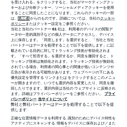
を受け入れる」をクリックすると、当社がマーケティングクッ
キーおよび分析クッキー、ソーシャルメディアクッキーを使用
することに同意したことになります。これらのクッキーの一部
は、
第三者
からのものです。詳細については、当社の
クッキー
ログイン
ポリシー
またはクッキー設定をご参照ください。
当社と当社のパートナー
61
社は、利用者のデバイスの閲覧デ
ータや一意的識別子などの個人データにアクセスし、デバイス
上に保存します。「同意します」を選択すると、「当社と当社
パートナーはデータを処理することで以下を提供します」に記
載されている目的に対してトラッキング技術が有効化されま
Football as it's meant to be
す。「すべて拒否する」を選択するか、同意を撤回すると、ト
ラッキング技術は無効化されます。トラッキング技術が無効化
されている場合、利用者の関心事との関連が低いコンテンツや
広告が表示される可能性があります。ウェブページの下にある
優先設定を管理する リンクまたは をクリックするとこのメニュ
BUNDESLIGA APP
ーが開きますので、いつでも選択内容を変更したり、同意を撤
回したりできます。選択内容は当社の ウェブサイト に反映され
ます。詳細はプライバシーポリシーをご参照ください。
プライ
バシーポリシー
当サイトについて
弊社と弊社パートナーはデータを処理することで以下を提
供します:
Official Partners
正確な位置情報データを利用する. 識別のためにデバイス特性を
アクティブにスキャンする. 情報をデバイスに保存および／また