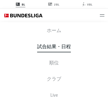
2BL
BL
VBL
B04
-
S04
ホーム
試合結果・日程
順位
ライブ
スターティングメンバー
データ
順位
クラブ
Live
後ほどご確認ください