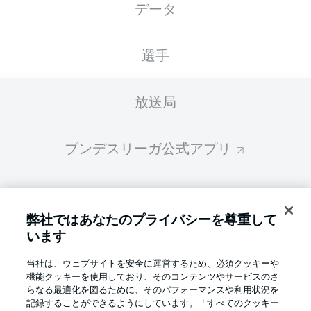
データ
スターティングメンバーは試合開始の 60分前
に公開されます
選手
放送局
ブンデスリーガ公式アプリ
ファンタジー・マネジャー
弊社ではあなたのプライバシーを尊重して
います
BUNDESLIGA-GROUP
当社は、ウェブサイトを安全に運営するため、必須クッキーや
機能クッキーを使用しており、そのコンテンツやサービスのさ
言語をお選びください
らなる最適化を図るために、そのパフォーマンスや利用状況を
Display Mode
日本語
記録することができるようにしています。「すべてのクッキー