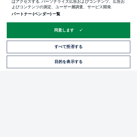
はアクセスする. パーソナライズ広告およびコンテンツ、広告お
よびコンテンツの測定、ユーザー層調査、サービス開発.
パートナー (ベンダー) 一覧
同意します
すべて拒否する
プライバシー・ポリシー
優先設定を管理する
目的を表示する
チケット
利用条件
放送局
求人
選手
当サイトについて
© 2026 Bundesliga-Gruppe GmbH