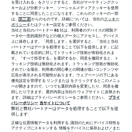
を受け入れる」をクリックすると、当社がマーケティングクッ
キーおよび分析クッキー、ソーシャルメディアクッキーを使用
することに同意したことになります。これらのクッキーの一部
は、
第三者
からのものです。詳細については、当社の
クッキー
ログイン
ポリシー
またはクッキー設定をご参照ください。
当社と当社のパートナー
61
社は、利用者のデバイスの閲覧デ
ータや一意的識別子などの個人データにアクセスし、デバイス
上に保存します。「同意します」を選択すると、「当社と当社
パートナーはデータを処理することで以下を提供します」に記
載されている目的に対してトラッキング技術が有効化されま
Football as it's meant to be
す。「すべて拒否する」を選択するか、同意を撤回すると、ト
ラッキング技術は無効化されます。トラッキング技術が無効化
されている場合、利用者の関心事との関連が低いコンテンツや
広告が表示される可能性があります。ウェブページの下にある
優先設定を管理する リンクまたは をクリックするとこのメニュ
BUNDESLIGA APP
ーが開きますので、いつでも選択内容を変更したり、同意を撤
回したりできます。選択内容は当社の ウェブサイト に反映され
ます。詳細はプライバシーポリシーをご参照ください。
プライ
バシーポリシー
当サイトについて
弊社と弊社パートナーはデータを処理することで以下を提
供します:
Official Partners
正確な位置情報データを利用する. 識別のためにデバイス特性を
アクティブにスキャンする. 情報をデバイスに保存および／また