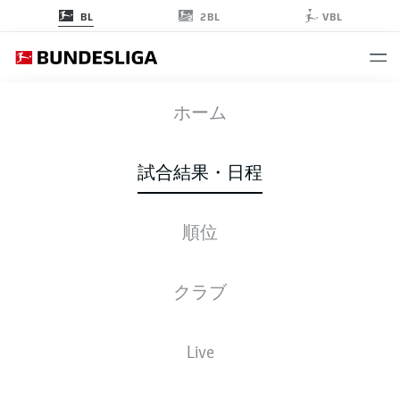
2BL
BL
VBL
SCF
-
HSV
ホーム
試合結果・日程
順位
ライブ
スターティングメンバー
データ
順位
クラブ
Live
後ほどご確認ください