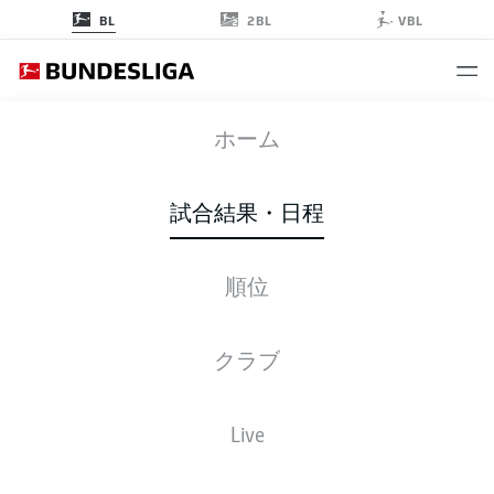
2BL
BL
VBL
BMG
-
FCB
ホーム
試合結果・日程
順位
ライブ
スターティングメンバー
データ
順位
クラブ
Live
金, 08.01.2027 - 日, 10.01.2027
この試合日程はスケジュールが確定していません。。