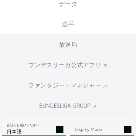
データ
ista-Borussia-Park
選手
放送局
広告
ブンデスリーガ公式アプリ
Hello and welcome!
ファンタジー・マネジャー
Welcome along and thanks for joining us for build-up
and live coverage of this Matchday 15 fixture between
Borussia Mönchengladbach and FC Bayern München.
BUNDESLIGA-GROUP
言語をお選びください
Display Mode
日本語