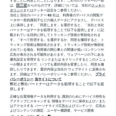
することに同意したことになります。これらのクッキーの一部
は、
第三者
からのものです。詳細については、当社の
クッキー
ポリシー
またはクッキー設定をご参照ください。
当社と当社のパートナー
61
社は、利用者のデバイスの閲覧デ
BUNDESLIGA APP
ータや一意的識別子などの個人データにアクセスし、デバイス
上に保存します。「同意します」を選択すると、「当社と当社
パートナーはデータを処理することで以下を提供します」に記
載されている目的に対してトラッキング技術が有効化されま
す。「すべて拒否する」を選択するか、同意を撤回すると、ト
ラッキング技術は無効化されます。トラッキング技術が無効化
Official Partners
されている場合、利用者の関心事との関連が低いコンテンツや
広告が表示される可能性があります。ウェブページの下にある
優先設定を管理する リンクまたは をクリックするとこのメニュ
ーが開きますので、いつでも選択内容を変更したり、同意を撤
回したりできます。選択内容は当社の ウェブサイト に反映され
ます。詳細はプライバシーポリシーをご参照ください。
プライ
バシーポリシー
当サイトについて
弊社と弊社パートナーはデータを処理することで以下を提
供します:
正確な位置情報データを利用する. 識別のためにデバイス特性を
アクティブにスキャンする. 情報をデバイスに保存および／また
はアクセスする. パーソナライズ広告およびコンテンツ、広告お
プライバシー・ポリシー
優先設定を管理する
よびコンテンツの測定、ユーザー層調査、サービス開発.