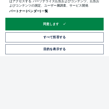
はアクセスする. パーソナライズ広告およびコンテンツ、広告お
よびコンテンツの測定、ユーザー層調査、サービス開発.
パートナー (ベンダー) 一覧
同意します
すべて拒否する
プライバシー・ポリシー
優先設定を管理する
目的を表示する
チケット
利用条件
放送局
求人
選手
当サイトについて
© 2026 Bundesliga-Gruppe GmbH