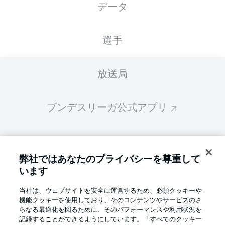
データ
スターティングメンバーは試合開始の 60分前
に公開されます
選手
放送局
ブンデスリーガ公式アプリ
ファンタジー・マネジャー
弊社ではあなたのプライバシーを尊重して
います
BUNDESLIGA-GROUP
当社は、ウェブサイトを安全に運営するため、必須クッキーや
機能クッキーを使用しており、そのコンテンツやサービスのさ
言語をお選びください
らなる最適化を図るために、そのパフォーマンスや利用状況を
Display Mode
日本語
記録することができるようにしています。「すべてのクッキー