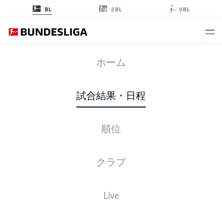
2BL
BL
VBL
FCU
-
TSG
ホーム
試合結果・日程
順位
ライブ
スターティングメンバー
データ
順位
クラブ
Live
後ほどご確認ください