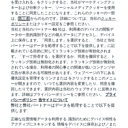
を受け入れる」をクリックすると、当社がマーケティングクッ
キーおよび分析クッキー、ソーシャルメディアクッキーを使用
することに同意したことになります。これらのクッキーの一部
は、
第三者
からのものです。詳細については、当社の
クッキー
ログイン
ポリシー
またはクッキー設定をご参照ください。
当社と当社のパートナー
61
社は、利用者のデバイスの閲覧デ
ータや一意的識別子などの個人データにアクセスし、デバイス
上に保存します。「同意します」を選択すると、「当社と当社
パートナーはデータを処理することで以下を提供します」に記
載されている目的に対してトラッキング技術が有効化されま
Football as it's meant to be
す。「すべて拒否する」を選択するか、同意を撤回すると、ト
ラッキング技術は無効化されます。トラッキング技術が無効化
されている場合、利用者の関心事との関連が低いコンテンツや
広告が表示される可能性があります。ウェブページの下にある
優先設定を管理する リンクまたは をクリックするとこのメニュ
BUNDESLIGA APP
ーが開きますので、いつでも選択内容を変更したり、同意を撤
回したりできます。選択内容は当社の ウェブサイト に反映され
ます。詳細はプライバシーポリシーをご参照ください。
プライ
バシーポリシー
当サイトについて
弊社と弊社パートナーはデータを処理することで以下を提
供します:
Official Partners
正確な位置情報データを利用する. 識別のためにデバイス特性を
アクティブにスキャンする. 情報をデバイスに保存および／また