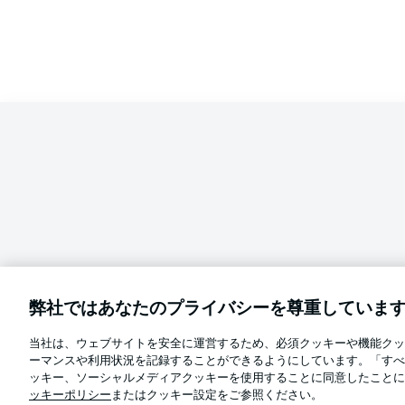
弊社ではあなたのプライバシーを尊重していま
当社は、ウェブサイトを安全に運営するため、必須クッキーや機能クッ
Football as it's meant to be
ーマンスや利用状況を記録することができるようにしています。「すべ
言語をお選びください
ッキー、ソーシャルメディアクッキーを使用することに同意したことに
日本語
ッキーポリシー
またはクッキー設定をご参照ください。