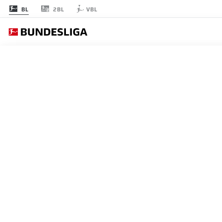
2BL
BL
VBL
節 13