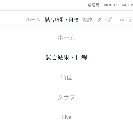
放送局
BUNDESLIGA-G
ホーム
試合結果・日程
順位
クラブ
Live
HAMBURG
-
SCHALKE
ホーム
試合結果・日程
順位
ライブ
スターティングメンバー
データ
順
クラブ
Live
後ほどご確認ください