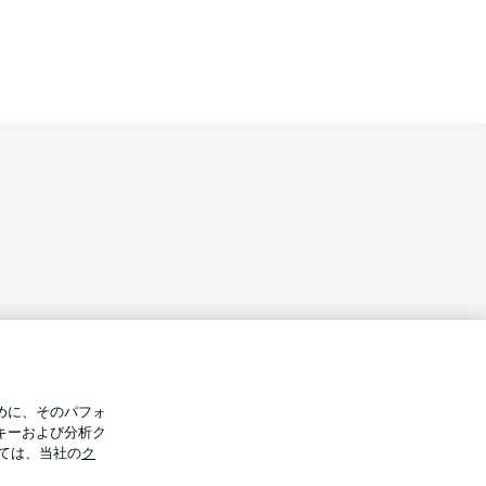
バシー・ポリシー
優先設定を管理する
めに、そのパフォ
件
放送局
キーおよび分析ク
ては、当社の
ク
Display Mode
選手