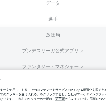
データ
スターティングメンバーは試合開始の 60分前に公開されます
選手
放送局
ブンデスリーガ公式アプリ
ファンタジー・マネジャー
す
BUNDESLIGA-GROUP
プライ
キーを使用しており、そのコンテンツやサービスのさらなる最適化を図るた
利用条
てのクッキーを受け入れる」をクリックすると、当社がマーケティングクッ
BUNDESLIGA APP
なります。これらのクッキーの一部は、
第三者
からのものです。詳細につい
求人