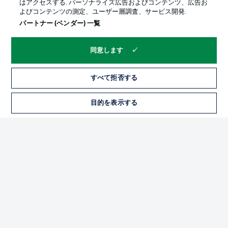
はアクセスする. パーソナライズ広告およびコンテンツ、広告お
よびコンテンツの測定、ユーザー層調査、サービス開発.
パートナー (ベンダー) 一覧
同意します
すべて拒否する
プライバシー・ポリシー
優先設定を管理する
目的を表示する
チケット
利用条件
放送局
求人
選手
当サイトについて
© 2026 Bundesliga-Gruppe GmbH