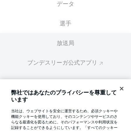
データ
スターティングメンバーは試合開始の 60分前
に公開されます
選手
放送局
ブンデスリーガ公式アプリ
ファンタジー・マネジャー
弊社ではあなたのプライバシーを尊重して
います
BUNDESLIGA-GROUP
当社は、ウェブサイトを安全に運営するため、必須クッキーや
機能クッキーを使用しており、そのコンテンツやサービスのさ
言語をお選びください
らなる最適化を図るために、そのパフォーマンスや利用状況を
Display Mode
日本語
記録することができるようにしています。「すべてのクッキー