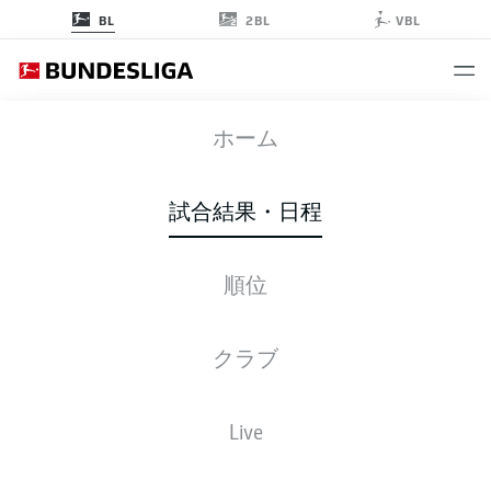
2BL
BL
VBL
FCB
-
SCP
ホーム
試合結果・日程
順位
ライブ
スターティングメンバー
データ
順位
クラブ
Live
後ほどご確認ください