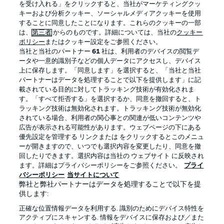
を受け入れる」をクリックすると、当社がマーケティングクッ
キーおよび分析クッキー、ソーシャルメディアクッキーを使用
することに同意したことになります。これらのクッキーの一部
は、
第三者
からのものです。詳細については、当社の
クッキー
ログイン
ポリシー
またはクッキー設定をご参照ください。
当社と当社のパートナー
61
社は、利用者のデバイスの閲覧デ
ータや一意的識別子などの個人データにアクセスし、デバイス
上に保存します。「同意します」を選択すると、「当社と当社
パートナーはデータを処理することで以下を提供します」に記
載されている目的に対してトラッキング技術が有効化されま
Football as it's meant to be
す。「すべて拒否する」を選択するか、同意を撤回すると、ト
ラッキング技術は無効化されます。トラッキング技術が無効化
されている場合、利用者の関心事との関連が低いコンテンツや
広告が表示される可能性があります。ウェブページの下にある
優先設定を管理する リンクまたは をクリックするとこのメニュ
BUNDESLIGA APP
ーが開きますので、いつでも選択内容を変更したり、同意を撤
回したりできます。選択内容は当社の ウェブサイト に反映され
ます。詳細はプライバシーポリシーをご参照ください。
プライ
バシーポリシー
当サイトについて
弊社と弊社パートナーはデータを処理することで以下を提
供します:
Official Partners
正確な位置情報データを利用する. 識別のためにデバイス特性を
アクティブにスキャンする. 情報をデバイスに保存および／また