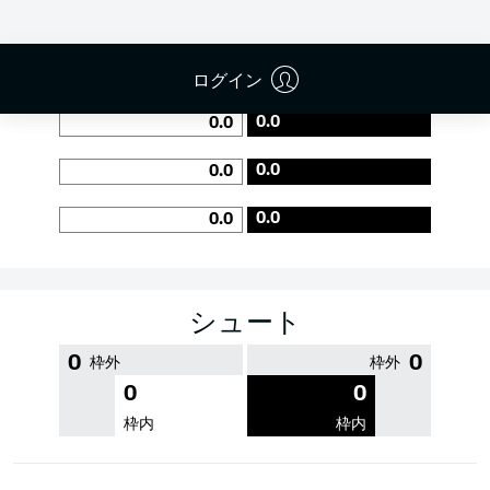
PASS EFFICIENCY
ログイン
0.0
0.0
0.0
0.0
0.0
0.0
シュート
0
0
枠外
枠外
0
0
枠内
枠内