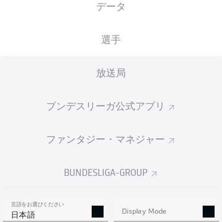
データ
XGOALS
選手
放送局
ブンデスリーガ公式アプリ
ファンタジー・マネジャー
Goals
BUNDESLIGA-GROUP
PASSES COMPLETED
言語をお選びください
0
0
Display Mode
日本語
成功率
0 %
0 %