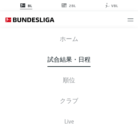
2BL
BL
VBL
VFB
-
SGE
ホーム
試合結果・日程
順位
ライブ
スターティングメンバー
データ
順位
クラブ
Live