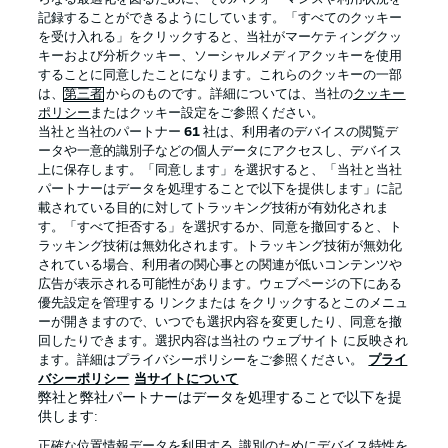
記録することができるようにしています。「すべてのクッキー
を受け入れる」をクリックすると、当社がマーケティングクッ
Official Partners
キーおよび分析クッキー、ソーシャルメディアクッキーを使用
することに同意したことになります。これらのクッキーの一部
は、
第三者
からのものです。詳細については、当社の
クッキー
ポリシー
またはクッキー設定をご参照ください。
当社と当社のパートナー
61
社は、利用者のデバイスの閲覧デ
ータや一意的識別子などの個人データにアクセスし、デバイス
上に保存します。「同意します」を選択すると、「当社と当社
パートナーはデータを処理することで以下を提供します」に記
載されている目的に対してトラッキング技術が有効化されま
す。「すべて拒否する」を選択するか、同意を撤回すると、ト
ラッキング技術は無効化されます。トラッキング技術が無効化
されている場合、利用者の関心事との関連が低いコンテンツや
広告が表示される可能性があります。ウェブページの下にある
プライバシー・ポリシー
優先設定を管理する
優先設定を管理する リンクまたは をクリックするとこのメニュ
利用条件
放送局
ーが開きますので、いつでも選択内容を変更したり、同意を撤
回したりできます。選択内容は当社の ウェブサイト に反映され
求人
選手
ます。詳細はプライバシーポリシーをご参照ください。
プライ
バシーポリシー
当サイトについて
当サイトについて
弊社と弊社パートナーはデータを処理することで以下を提
供します:
正確な位置情報データを利用する. 識別のためにデバイス特性を