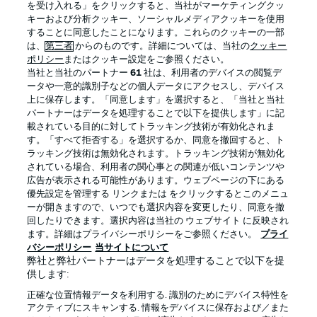
を受け入れる」をクリックすると、当社がマーケティングクッ
キーおよび分析クッキー、ソーシャルメディアクッキーを使用
することに同意したことになります。これらのクッキーの一部
は、
第三者
からのものです。詳細については、当社の
クッキー
ログイン
ポリシー
またはクッキー設定をご参照ください。
当社と当社のパートナー
61
社は、利用者のデバイスの閲覧デ
ータや一意的識別子などの個人データにアクセスし、デバイス
上に保存します。「同意します」を選択すると、「当社と当社
パートナーはデータを処理することで以下を提供します」に記
載されている目的に対してトラッキング技術が有効化されま
Football as it's meant to be
す。「すべて拒否する」を選択するか、同意を撤回すると、ト
ラッキング技術は無効化されます。トラッキング技術が無効化
されている場合、利用者の関心事との関連が低いコンテンツや
広告が表示される可能性があります。ウェブページの下にある
優先設定を管理する リンクまたは をクリックするとこのメニュ
BUNDESLIGA APP
ーが開きますので、いつでも選択内容を変更したり、同意を撤
回したりできます。選択内容は当社の ウェブサイト に反映され
ます。詳細はプライバシーポリシーをご参照ください。
プライ
バシーポリシー
当サイトについて
弊社と弊社パートナーはデータを処理することで以下を提
供します:
Official Partners
正確な位置情報データを利用する. 識別のためにデバイス特性を
アクティブにスキャンする. 情報をデバイスに保存および／また