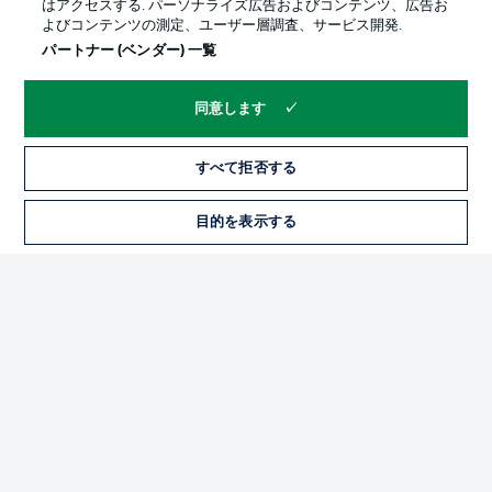
はアクセスする. パーソナライズ広告およびコンテンツ、広告お
よびコンテンツの測定、ユーザー層調査、サービス開発.
パートナー (ベンダー) 一覧
同意します
すべて拒否する
プライバシー・ポリシー
優先設定を管理する
目的を表示する
チケット
利用条件
放送局
求人
選手
当サイトについて
© 2026 Bundesliga-Gruppe GmbH