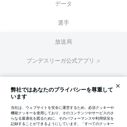
データ
スターティングメンバーは試合開始の 60分前
に公開されます
選手
放送局
ブンデスリーガ公式アプリ
ファンタジー・マネジャー
弊社ではあなたのプライバシーを尊重して
います
BUNDESLIGA-GROUP
当社は、ウェブサイトを安全に運営するため、必須クッキーや
機能クッキーを使用しており、そのコンテンツやサービスのさ
言語をお選びください
らなる最適化を図るために、そのパフォーマンスや利用状況を
Display Mode
日本語
記録することができるようにしています。「すべてのクッキー