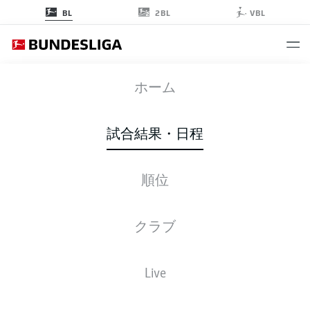
2BL
BL
VBL
SVW
-
BMG
ホーム
試合結果・日程
順位
ライブ
スターティングメンバー
データ
順位
クラブ
Live
後ほどご確認ください