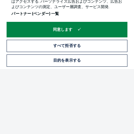
はアクセスする. パーソナライズ広告およびコンテンツ、広告お
よびコンテンツの測定、ユーザー層調査、サービス開発.
パートナー (ベンダー) 一覧
同意します
すべて拒否する
プライバシー・ポリシー
優先設定を管理する
目的を表示する
チケット
利用条件
放送局
求人
選手
当サイトについて
© 2026 Bundesliga-Gruppe GmbH