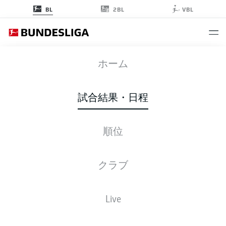
2BL
BL
VBL
HSV
-
FCB
ホーム
試合結果・日程
順位
ライブ
スターティングメンバー
データ
順位
クラブ
Live
後ほどご確認ください