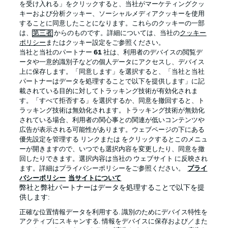
を受け入れる」をクリックすると、当社がマーケティングクッ
キーおよび分析クッキー、ソーシャルメディアクッキーを使用
することに同意したことになります。これらのクッキーの一部
は、
第三者
からのものです。詳細については、当社の
クッキー
ログイン
ポリシー
またはクッキー設定をご参照ください。
当社と当社のパートナー
61
社は、利用者のデバイスの閲覧デ
ータや一意的識別子などの個人データにアクセスし、デバイス
上に保存します。「同意します」を選択すると、「当社と当社
パートナーはデータを処理することで以下を提供します」に記
載されている目的に対してトラッキング技術が有効化されま
Football as it's meant to be
す。「すべて拒否する」を選択するか、同意を撤回すると、ト
ラッキング技術は無効化されます。トラッキング技術が無効化
されている場合、利用者の関心事との関連が低いコンテンツや
広告が表示される可能性があります。ウェブページの下にある
優先設定を管理する リンクまたは をクリックするとこのメニュ
BUNDESLIGA APP
ーが開きますので、いつでも選択内容を変更したり、同意を撤
回したりできます。選択内容は当社の ウェブサイト に反映され
ます。詳細はプライバシーポリシーをご参照ください。
プライ
バシーポリシー
当サイトについて
弊社と弊社パートナーはデータを処理することで以下を提
供します:
Official Partners
正確な位置情報データを利用する. 識別のためにデバイス特性を
アクティブにスキャンする. 情報をデバイスに保存および／また