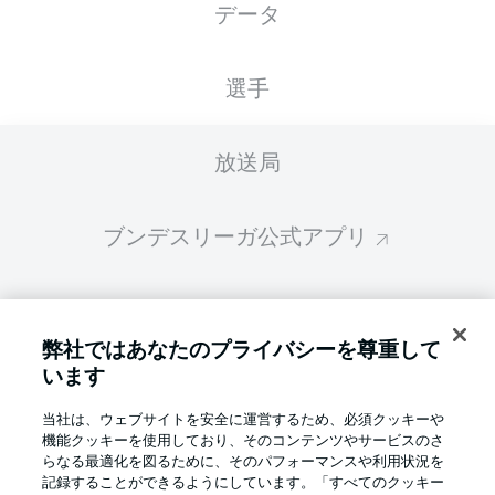
データ
スターティングメンバーは試合開始の 60分前
に公開されます
選手
放送局
ブンデスリーガ公式アプリ
ファンタジー・マネジャー
弊社ではあなたのプライバシーを尊重して
います
BUNDESLIGA-GROUP
当社は、ウェブサイトを安全に運営するため、必須クッキーや
機能クッキーを使用しており、そのコンテンツやサービスのさ
言語をお選びください
らなる最適化を図るために、そのパフォーマンスや利用状況を
Display Mode
日本語
記録することができるようにしています。「すべてのクッキー