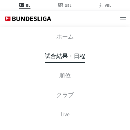
2BL
BL
VBL
SCF
-
SVW
ホーム
試合結果・日程
順位
ライブ
スターティングメンバー
データ
順位
クラブ
Live