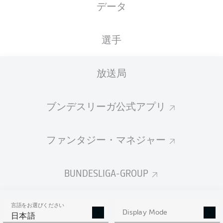
データ
XGOALS
選手
放送局
ブンデスリーガ公式アプリ
ファンタジー・マネジャー
Goals
BUNDESLIGA-GROUP
PASSES COMPLETED
言語をお選びください
0
0
Display Mode
日本語
成功率
0 %
0 %