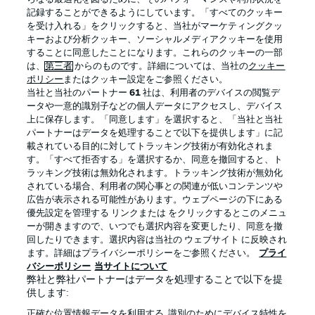
記録することができるようにしています。「すべてのクッキー
を受け入れる」をクリックすると、当社がマーケティングクッ
Official Partners
キーおよび分析クッキー、ソーシャルメディアクッキーを使用
することに同意したことになります。これらのクッキーの一部
は、
第三者
からのものです。詳細については、当社の
クッキー
ポリシー
またはクッキー設定をご参照ください。
当社と当社のパートナー
61
社は、利用者のデバイスの閲覧デ
ータや一意的識別子などの個人データにアクセスし、デバイス
上に保存します。「同意します」を選択すると、「当社と当社
パートナーはデータを処理することで以下を提供します」に記
載されている目的に対してトラッキング技術が有効化されま
す。「すべて拒否する」を選択するか、同意を撤回すると、ト
ラッキング技術は無効化されます。トラッキング技術が無効化
されている場合、利用者の関心事との関連が低いコンテンツや
広告が表示される可能性があります。ウェブページの下にある
プライバシー・ポリシー
優先設定を管理する
優先設定を管理する リンクまたは をクリックするとこのメニュ
利用条件
放送局
ーが開きますので、いつでも選択内容を変更したり、同意を撤
回したりできます。選択内容は当社の ウェブサイト に反映され
求人
選手
ます。詳細はプライバシーポリシーをご参照ください。
プライ
バシーポリシー
当サイトについて
当サイトについて
弊社と弊社パートナーはデータを処理することで以下を提
供します:
正確な位置情報データを利用する. 識別のためにデバイス特性を