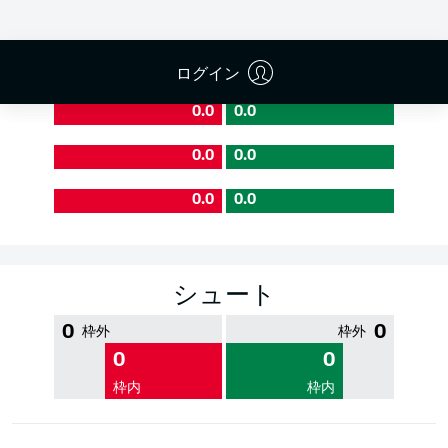
PASS EFFICIENCY
ログイン
0.0
0.0
0.0
0.0
0.0
0.0
シュート
0
0
枠外
枠外
0
0
枠内
枠内