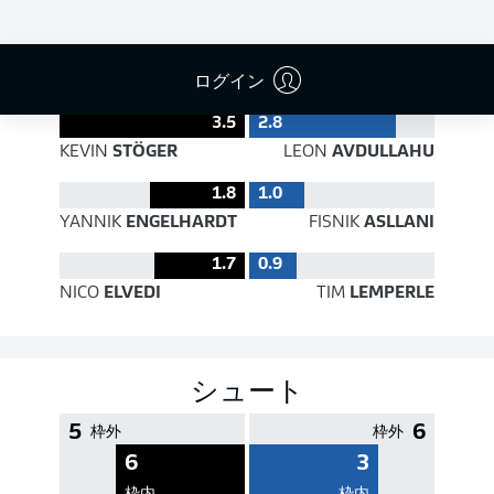
PASS EFFICIENCY
ログイン
3.5
2.8
KEVIN
STÖGER
LEON
AVDULLAHU
1.8
1.0
YANNIK
ENGELHARDT
FISNIK
ASLLANI
1.7
0.9
NICO
ELVEDI
TIM
LEMPERLE
シュート
5
6
枠外
枠外
6
3