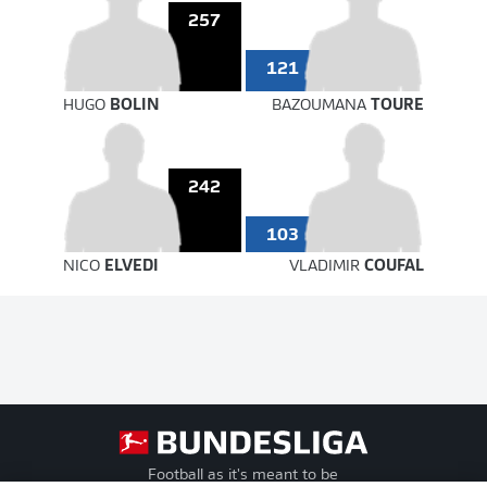
257
121
HUGO
BOLIN
BAZOUMANA
TOURE
242
103
NICO
ELVEDI
VLADIMIR
COUFAL
Football as it's meant to be