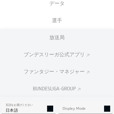
データ
XGOALS
選手
4
放送局
ブンデスリーガ公式アプリ
1.48
1.34
ファンタジー・マネジャー
0
Goals
BUNDESLIGA-GROUP
PASSES COMPLETED
言語をお選びください
377
492
Display Mode
日本語
成功率
85 %
86 %