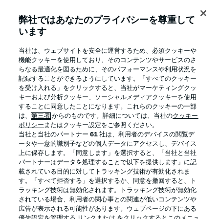
弊社ではあなたのプライバシーを尊重して
います
BUNDESLIGA APP
当社は、ウェブサイトを安全に運営するため、必須クッキーや
機能クッキーを使用しており、そのコンテンツやサービスのさ
らなる最適化を図るために、そのパフォーマンスや利用状況を
記録することができるようにしています。「すべてのクッキー
を受け入れる」をクリックすると、当社がマーケティングクッ
Official Partners
キーおよび分析クッキー、ソーシャルメディアクッキーを使用
することに同意したことになります。これらのクッキーの一部
は、
第三者
からのものです。詳細については、当社の
クッキー
ポリシー
またはクッキー設定をご参照ください。
当社と当社のパートナー
61
社は、利用者のデバイスの閲覧デ
ータや一意的識別子などの個人データにアクセスし、デバイス
上に保存します。「同意します」を選択すると、「当社と当社
パートナーはデータを処理することで以下を提供します」に記
載されている目的に対してトラッキング技術が有効化されま
す。「すべて拒否する」を選択するか、同意を撤回すると、ト
ラッキング技術は無効化されます。トラッキング技術が無効化
されている場合、利用者の関心事との関連が低いコンテンツや
広告が表示される可能性があります。ウェブページの下にある
プライバシー・ポリシー
優先設定を管理する
優先設定を管理する リンクまたは をクリックするとこのメニュ