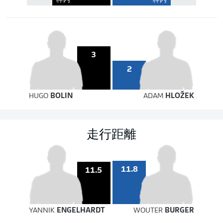
枠内
枠内
3
2
HUGO
BOLIN
ADAM
HLOŽEK
走行距離
11.8
11.5
YANNIK
ENGELHARDT
WOUTER
BURGER