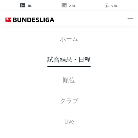
2BL
BL
VBL
BMG
-
TSG
ホーム
BMG
TSG
4
0
試合結果・日程
順位
ライブ
スターティングメンバー
データ
順位
クラブ
Live