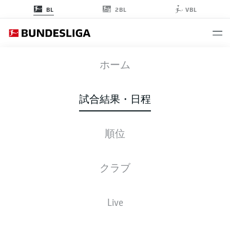
2BL
BL
VBL
FCB
-
VFB
ホーム
FCB
VFB
4
2
試合結果・日程
順位
ライブ
スターティングメンバー
データ
順位
クラブ
試合
勝-分-敗
得点
+/-
点
FCB
Bayern
1
34
28-5-1
122:36
+86
89
Live
Bayern Munich
BVB
Dortmund
2
34
22-7-5
70:34
+36
73
Borussia Dortmund