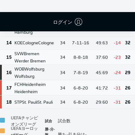
BMG
M'gladbach
12
34
9-11-14
42:53
-11
38
Borussia
Mönchengladbach
ログイン
HSV
Hamburg
13
34
9-11-14
40:54
-14
38
Hamburg
14
KOE
Cologne
Cologne
34
7-11-16
49:63
-14
32
SVW
Bremen
15
34
8-8-18
37:60
-23
32
Werder Bremen
WOB
Wolfsburg
16
34
7-8-19
45:69
-24
29
Wolfsburg
FCH
Heidenheim
17
34
6-8-20
41:72
-31
26
Heidenheim
18
STP
St. Pauli
St. Pauli
34
6-8-20
29:60
-31
26
UEFAチャンピ
試合
試合数
オンズリーグ
UEFAヨーロッ
勝-分-
敗
勝ち-引き分け-