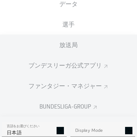
データ
3
RBL
Leipzig
RB Leipzig
34
20-5-9
66:47
+19
65
VFB
Stuttgart
選手
4
34
18-8-8
71:49
+22
62
VfB Stuttgart
TSG
Hoffenheim
5
34
18-7-9
65:52
+13
61
放送局
Hoffenheim
B04
Leverkusen
6
34
17-8-9
68:47
+21
59
Bayer Leverkusen
ブンデスリーガ公式アプリ
7
SCF
Freiburg
Freiburg
34
13-8-13
51:57
-6
47
SGE
Frankfurt
11-11-
ファンタジー・マネジャー
8
34
61:65
-4
44
12
Eintracht Frankfurt
FCA
Augsburg
9
34
12-7-15
45:61
-16
43
Augsburg
BUNDESLIGA-GROUP
10-10-
10
M05
Mainz
Mainz
34
44:53
-9
40
14
FCU
Union Berlin
言語をお選びください
11
34
10-9-15
44:58
-14
39
Display Mode
日本語
Union Berlin