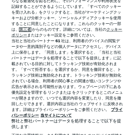
らなる最適化を図るために、そのパフォーマンスや利用状況を
記録することができるようにしています。「すべてのクッキー
を受け入れる」をクリックすると、当社がマーケティングクッ
Official Partners
キーおよび分析クッキー、ソーシャルメディアクッキーを使用
することに同意したことになります。これらのクッキーの一部
は、
第三者
からのものです。詳細については、当社の
クッキー
ポリシー
またはクッキー設定をご参照ください。
当社と当社のパートナー
61
社は、利用者のデバイスの閲覧デ
ータや一意的識別子などの個人データにアクセスし、デバイス
上に保存します。「同意します」を選択すると、「当社と当社
パートナーはデータを処理することで以下を提供します」に記
載されている目的に対してトラッキング技術が有効化されま
す。「すべて拒否する」を選択するか、同意を撤回すると、ト
ラッキング技術は無効化されます。トラッキング技術が無効化
されている場合、利用者の関心事との関連が低いコンテンツや
広告が表示される可能性があります。ウェブページの下にある
プライバシー・ポリシー
優先設定を管理する
優先設定を管理する リンクまたは をクリックするとこのメニュ
利用条件
放送局
ーが開きますので、いつでも選択内容を変更したり、同意を撤
回したりできます。選択内容は当社の ウェブサイト に反映され
求人
選手
ます。詳細はプライバシーポリシーをご参照ください。
プライ
バシーポリシー
当サイトについて
当サイトについて
弊社と弊社パートナーはデータを処理することで以下を提
供します: