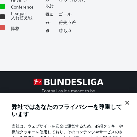
パリーグ
UEFA
敗け
Conference
得点
League
ゴール
入れ替え戦
+/-
得失点差
降格
点
勝ち点
Football as it's meant to be
弊社ではあなたのプライバシーを尊重して
います
BUNDESLIGA APP
当社は、ウェブサイトを安全に運営するため、必須クッキーや
機能クッキーを使用しており、そのコンテンツやサービスのさ