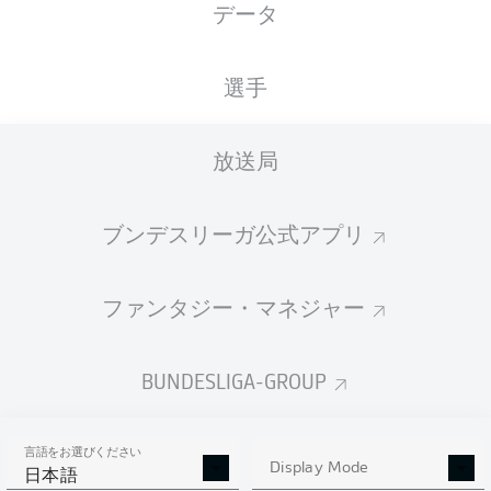
データ
XGOALS
選手
5.68
放送局
3
ブンデスリーガ公式アプリ
2
1.25
ファンタジー・マネジャー
Goals
BUNDESLIGA-GROUP
PASSES COMPLETED
言語をお選びください
555
279
Display Mode
日本語
成功率
87 %
72 %