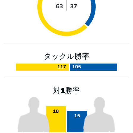
63
37
タックル勝率
117
105
対1勝率
18
15