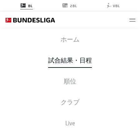
2BL
BL
VBL
BVB
-
HSV
ホーム
BVB
HSV
3
2
試合結果・日程
順位
ライブ
スターティングメンバー
データ
順位
クラブ
Live