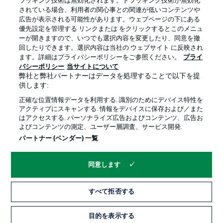
ラッキング技術は無効化されます。トラッキング技術が無効化
されている場合、利用者の関心事との関連が低いコンテンツや
広告が表示される可能性があります。ウェブページの下にある
プライバシー・ポリシー
優先設定を管理する
優先設定を管理する リンクまたは をクリックするとこのメニュ
利用条件
放送局
ーが開きますので、いつでも選択内容を変更したり、同意を撤
回したりできます。選択内容は当社の ウェブサイト に反映され
求人
選手
ます。詳細はプライバシーポリシーをご参照ください。
プライ
バシーポリシー
当サイトについて
当サイトについて
弊社と弊社パートナーはデータを処理することで以下を提
供します:
正確な位置情報データを利用する. 識別のためにデバイス特性を
アクティブにスキャンする. 情報をデバイスに保存および／また
はアクセスする. パーソナライズ広告およびコンテンツ、広告お
よびコンテンツの測定、ユーザー層調査、サービス開発.
© 2026 Bundesliga-Gruppe GmbH
パートナー (ベンダー) 一覧
言語をお選びください
同意します
日本語
すべて拒否する
Display Mode
目的を表示する