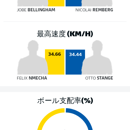
JOBE
BELLINGHAM
NICOLAI
REMBERG
最高速度 (KM/H)
34.66
34.44
FELIX
NMECHA
OTTO
STANGE
ボール支配率(%)