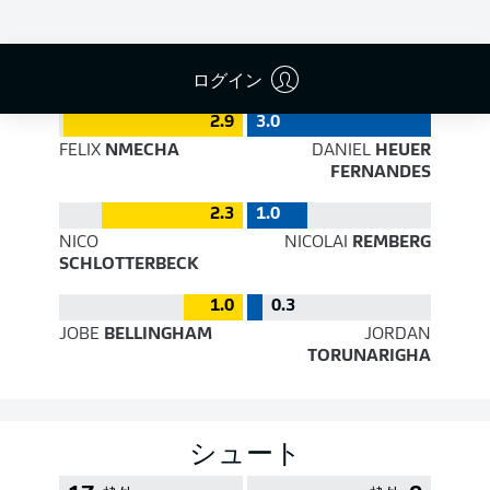
PASS EFFICIENCY
ログイン
2.9
3.0
FELIX
NMECHA
DANIEL
HEUER
FERNANDES
2.3
1.0
NICO
NICOLAI
REMBERG
SCHLOTTERBECK
1.0
0.3
JOBE
BELLINGHAM
JORDAN
TORUNARIGHA
シュート