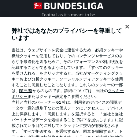
Football as it's meant to be
弊社ではあなたのプライバシーを尊重して
います
BUNDESLIGA APP
当社は、ウェブサイトを安全に運営するため、必須クッキーや
機能クッキーを使用しており、そのコンテンツやサービスのさ
らなる最適化を図るために、そのパフォーマンスや利用状況を
記録することができるようにしています。「すべてのクッキー
を受け入れる」をクリックすると、当社がマーケティングクッ
Official Partners
キーおよび分析クッキー、ソーシャルメディアクッキーを使用
することに同意したことになります。これらのクッキーの一部
は、
第三者
からのものです。詳細については、当社の
クッキー
ポリシー
またはクッキー設定をご参照ください。
当社と当社のパートナー
61
社は、利用者のデバイスの閲覧デ
ータや一意的識別子などの個人データにアクセスし、デバイス
上に保存します。「同意します」を選択すると、「当社と当社
パートナーはデータを処理することで以下を提供します」に記
載されている目的に対してトラッキング技術が有効化されま
す。「すべて拒否する」を選択するか、同意を撤回すると、ト