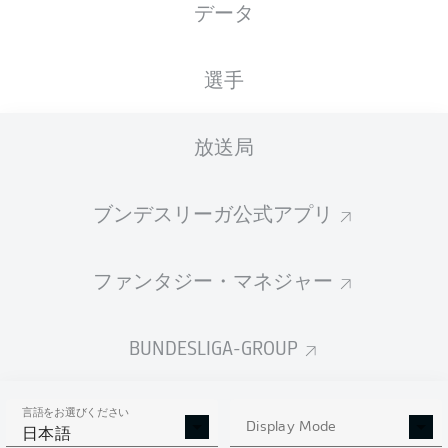
データ
XGOALS
選手
2
放送局
1.31
ブンデスリーガ公式アプリ
0.35
ファンタジー・マネジャー
0
Goals
BUNDESLIGA-GROUP
PASSES COMPLETED
言語をお選びください
635
481
Display Mode
日本語
成功率
89 %
81 %