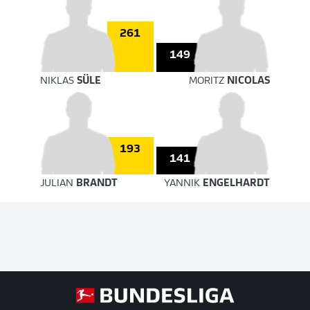
261
149
NIKLAS
SÜLE
MORITZ
NICOLAS
193
141
JULIAN
BRANDT
YANNIK
ENGELHARDT