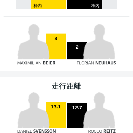
枠内
枠内
3
2
MAXIMILIAN
BEIER
FLORIAN
NEUHAUS
走行距離
13.1
12.7
DANIEL
SVENSSON
ROCCO
REITZ