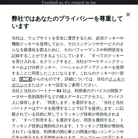
Football as it's meant to be
弊社ではあなたのプライバシーを尊重して
います
BUNDESLIGA APP
当社は、ウェブサイトを安全に運営するため、必須クッキーや
機能クッキーを使用しており、そのコンテンツやサービスのさ
らなる最適化を図るために、そのパフォーマンスや利用状況を
記録することができるようにしています。「すべてのクッキー
を受け入れる」をクリックすると、当社がマーケティングクッ
Official Partners
キーおよび分析クッキー、ソーシャルメディアクッキーを使用
することに同意したことになります。これらのクッキーの一部
は、
第三者
からのものです。詳細については、当社の
クッキー
ポリシー
またはクッキー設定をご参照ください。
当社と当社のパートナー
61
社は、利用者のデバイスの閲覧デ
ータや一意的識別子などの個人データにアクセスし、デバイス
上に保存します。「同意します」を選択すると、「当社と当社
パートナーはデータを処理することで以下を提供します」に記
載されている目的に対してトラッキング技術が有効化されま
す。「すべて拒否する」を選択するか、同意を撤回すると、ト
ラッキング技術は無効化されます。トラッキング技術が無効化
されている場合、利用者の関心事との関連が低いコンテンツや
広告が表示される可能性があります。ウェブページの下にある