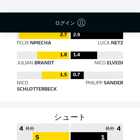
PASS EFFICIENCY
ログイン
2.7
2.9
FELIX
NMECHA
LUCA
NETZ
1.8
1.4
JULIAN
BRANDT
NICO
ELVEDI
1.5
0.7
NICO
PHILIPP
SANDER
SCHLOTTERBECK
シュート
4
4
枠外
枠外
5
1