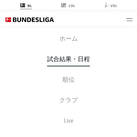
2BL
BL
VBL
BVB
-
BMG
ホーム
BVB
BMG
2
0
試合結果・日程
順位
ライブ
スターティングメンバー
データ
順位
クラブ
Live