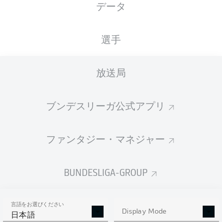
データ
3
RBL
Leipzig
RB Leipzig
34
20-5-9
66:47
+19
65
VFB
Stuttgart
選手
4
34
18-8-8
71:49
+22
62
VfB Stuttgart
TSG
Hoffenheim
5
34
18-7-9
65:52
+13
61
放送局
Hoffenheim
B04
Leverkusen
6
34
17-8-9
68:47
+21
59
Bayer Leverkusen
ブンデスリーガ公式アプリ
7
SCF
Freiburg
Freiburg
34
13-8-13
51:57
-6
47
SGE
Frankfurt
11-11-
ファンタジー・マネジャー
8
34
61:65
-4
44
12
Eintracht Frankfurt
FCA
Augsburg
9
34
12-7-15
45:61
-16
43
Augsburg
BUNDESLIGA-GROUP
10-10-
10
M05
Mainz
Mainz
34
44:53
-9
40
14
FCU
Union Berlin
言語をお選びください
11
34
10-9-15
44:58
-14
39
Display Mode
日本語
Union Berlin