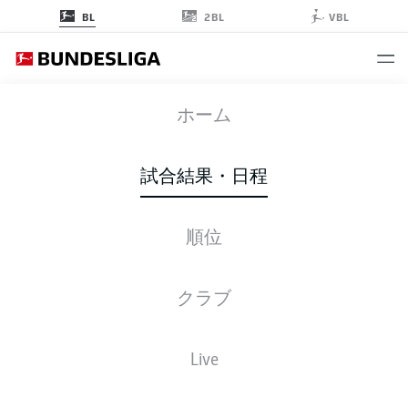
2BL
BL
VBL
RBL
-
SGE
ホーム
RBL
SGE
6
0
試合結果・日程
順位
ライブ
スターティングメンバー
データ
順位
クラブ
試合
勝-分-敗
得点
+/-
点
FCB
Bayern
1
34
28-5-1
122:36
+86
89
Live
Bayern Munich
BVB
Dortmund
2
34
22-7-5
70:34
+36
73
Borussia Dortmund