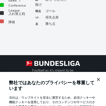
パリーグ
UEFA
敗け
Conference
得点
League
ゴール
入れ替え戦
+/-
得失点差
降格
点
勝ち点
Football as it's meant to be
弊社ではあなたのプライバシーを尊重して
います
BUNDESLIGA APP
当社は、ウェブサイトを安全に運営するため、必須クッキーや
機能クッキーを使用しており、そのコンテンツやサービスのさ