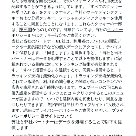
らなる最適化を図るために、そのパフォーマンスや利用状況を
記録することができるようにしています。「すべてのクッキー
を受け入れる」をクリックすると、当社がマーケティングクッ
Official Partners
キーおよび分析クッキー、ソーシャルメディアクッキーを使用
することに同意したことになります。これらのクッキーの一部
は、
第三者
からのものです。詳細については、当社の
クッキー
ポリシー
またはクッキー設定をご参照ください。
当社と当社のパートナー
61
社は、利用者のデバイスの閲覧デ
ータや一意的識別子などの個人データにアクセスし、デバイス
上に保存します。「同意します」を選択すると、「当社と当社
パートナーはデータを処理することで以下を提供します」に記
載されている目的に対してトラッキング技術が有効化されま
す。「すべて拒否する」を選択するか、同意を撤回すると、ト
ラッキング技術は無効化されます。トラッキング技術が無効化
されている場合、利用者の関心事との関連が低いコンテンツや
広告が表示される可能性があります。ウェブページの下にある
プライバシー・ポリシー
優先設定を管理する
優先設定を管理する リンクまたは をクリックするとこのメニュ
利用条件
放送局
ーが開きますので、いつでも選択内容を変更したり、同意を撤
回したりできます。選択内容は当社の ウェブサイト に反映され
求人
選手
ます。詳細はプライバシーポリシーをご参照ください。
プライ
バシーポリシー
当サイトについて
当サイトについて
弊社と弊社パートナーはデータを処理することで以下を提
供します: