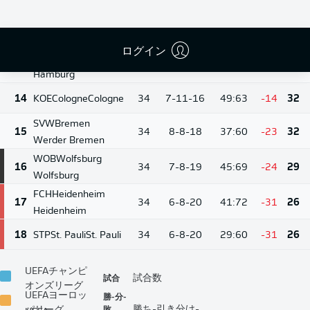
BMG
M'gladbach
12
34
9-11-14
42:53
-11
38
Borussia
Mönchengladbach
ログイン
HSV
Hamburg
13
34
9-11-14
40:54
-14
38
Hamburg
14
KOE
Cologne
Cologne
34
7-11-16
49:63
-14
32
SVW
Bremen
15
34
8-8-18
37:60
-23
32
Werder Bremen
WOB
Wolfsburg
16
34
7-8-19
45:69
-24
29
Wolfsburg
FCH
Heidenheim
17
34
6-8-20
41:72
-31
26
Heidenheim
18
STP
St. Pauli
St. Pauli
34
6-8-20
29:60
-31
26
UEFAチャンピ
試合
試合数
オンズリーグ
UEFAヨーロッ
勝-分-
敗
勝ち-引き分け-