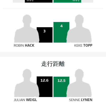
枠内
枠内
4
3
ROBIN
HACK
KEKE
TOPP
走行距離
12.6
12.5
JULIAN
WEIGL
SENNE
LYNEN