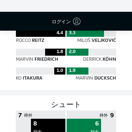
PASS EFFICIENCY
ログイン
4.4
3.3
ROCCO
REITZ
MILOŠ
VELJKOVIĆ
1.8
2.0
MARVIN
FRIEDRICH
DERRICK
KÖHN
1.0
1.9
KO
ITAKURA
MARVIN
DUCKSCH
シュート
7
9
枠外
枠外
8
6