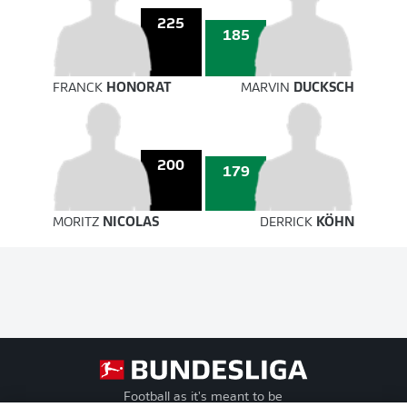
225
185
FRANCK
HONORAT
MARVIN
DUCKSCH
200
179
MORITZ
NICOLAS
DERRICK
KÖHN
Football as it's meant to be