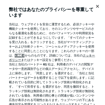
弊社ではあなたのプライバシーを尊重して
います
BUNDESLIGA APP
当社は、ウェブサイトを安全に運営するため、必須クッキーや
機能クッキーを使用しており、そのコンテンツやサービスのさ
らなる最適化を図るために、そのパフォーマンスや利用状況を
記録することができるようにしています。「すべてのクッキー
を受け入れる」をクリックすると、当社がマーケティングクッ
Official Partners
キーおよび分析クッキー、ソーシャルメディアクッキーを使用
することに同意したことになります。これらのクッキーの一部
は、
第三者
からのものです。詳細については、当社の
クッキー
ポリシー
またはクッキー設定をご参照ください。
当社と当社のパートナー
61
社は、利用者のデバイスの閲覧デ
ータや一意的識別子などの個人データにアクセスし、デバイス
上に保存します。「同意します」を選択すると、「当社と当社
パートナーはデータを処理することで以下を提供します」に記
載されている目的に対してトラッキング技術が有効化されま
す。「すべて拒否する」を選択するか、同意を撤回すると、ト
ラッキング技術は無効化されます。トラッキング技術が無効化
されている場合、利用者の関心事との関連が低いコンテンツや
広告が表示される可能性があります。ウェブページの下にある
プライバシー・ポリシー
優先設定を管理する
優先設定を管理する リンクまたは をクリックするとこのメニュ