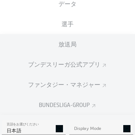
データ
XGOALS
選手
4
放送局
2.4
ブンデスリーガ公式アプリ
1.73
1
ファンタジー・マネジャー
Goals
BUNDESLIGA-GROUP
PASSES COMPLETED
言語をお選びください
479
549
Display Mode
日本語
成功率
82 %
86 %