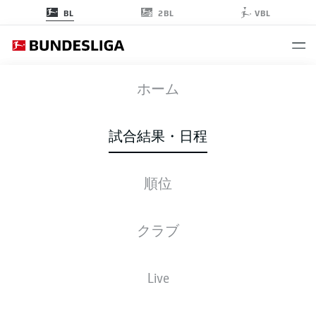
2BL
BL
VBL
BMG
-
SVW
ホーム
BMG
SVW
4
1
試合結果・日程
順位
ライブ
スターティングメンバー
データ
順位
クラブ
Live