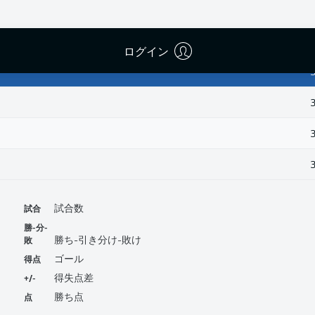
ログイン
試合
試合数
勝-分-
敗
勝ち-引き分け-敗け
得点
ゴール
+/-
得失点差
点
勝ち点