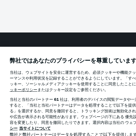
Football as it's meant to be
弊社ではあなたのプライバシーを尊重していま
当社は、ウェブサイトを安全に運営するため、必須クッキーや機能クッ
Official Partners
ーマンスや利用状況を記録することができるようにしています。「すべ
ッキー、ソーシャルメディアクッキーを使用することに同意したことに
ッキーポリシー
またはクッキー設定をご参照ください。
当社と当社のパートナー
61
社は、利用者のデバイスの閲覧データや一
すると、「当社と当社パートナーはデータを処理することで以下を提供
る」を選択するか、同意を撤回すると、トラッキング技術は無効化され
や広告が表示される可能性があります。ウェブページの下にある 優先設
容を変更したり、同意を撤回したりできます。選択内容は当社の ウェ
シー
当サイトについて
弊社と弊社パートナーはデータを処理することで以下を提供します