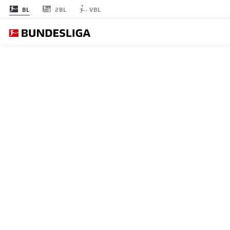
2BL
BL
VBL
節 26
1
FCB
Bayern
Bayern Munich
2
B04
Leverkusen
Bayer Leverkusen