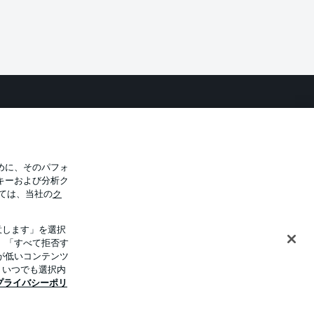
バシー・ポリシー
優先設定を管理する
件
放送局
選手
めに、そのパフォ
キーおよび分析ク
トについて
ては、当社の
ク
意します」を選択
。「すべて拒否す
が低いコンテンツ
、いつでも選択内
プライバシーポリ