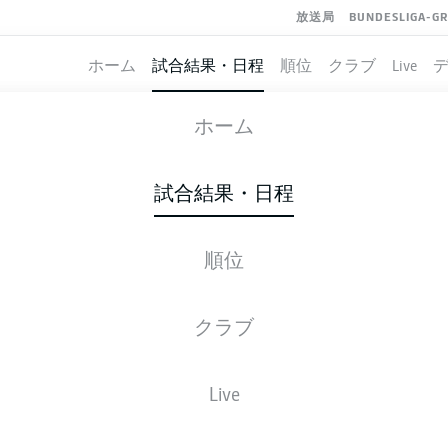
放送局
BUNDESLIGA-G
ホーム
試合結果・日程
順位
クラブ
Live
ST. PAULI
-
HOFFENHEIM
ホーム
STP
TSG
1
0
試合結果・日程
順位
ライブ
スターティングメンバー
データ
順
クラブ
Live