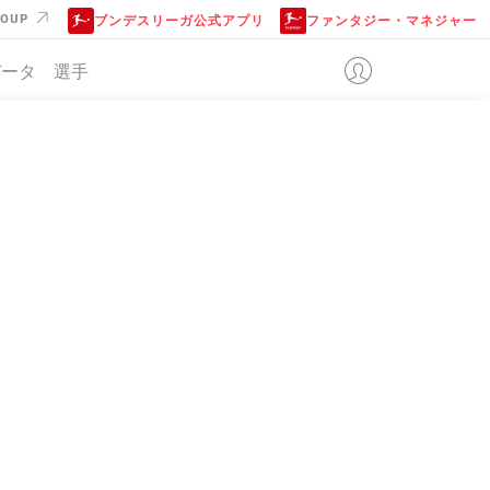
ROUP
ブンデスリーガ公式アプリ
ファンタジー・マネジャー
データ
選手
位
試合
勝-分-敗
得点
+/-
点
34
25-7-2
99:32
+67
82
34
19-12-3
72:43
+29
69