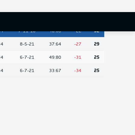
10-10-
34
35:51
-16
40
14
34
8-8-18
28:41
-13
32
34
7-11-16
46:68
-22
32
34
8-5-21
37:64
-27
29
34
6-7-21
49:80
-31
25
34
6-7-21
33:67
-34
25