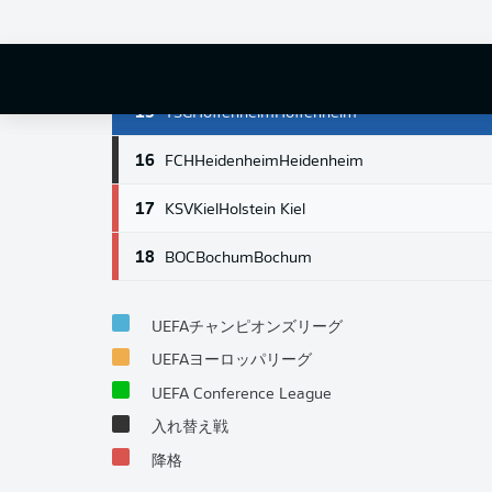
13
FCU
Union Berlin
Union Berlin
14
STP
St. Pauli
St. Pauli
15
TSG
Hoffenheim
Hoffenheim
16
FCH
Heidenheim
Heidenheim
17
KSV
Kiel
Holstein Kiel
18
BOC
Bochum
Bochum
UEFAチャンピオンズリーグ
UEFAヨーロッパリーグ
UEFA Conference League
入れ替え戦
降格