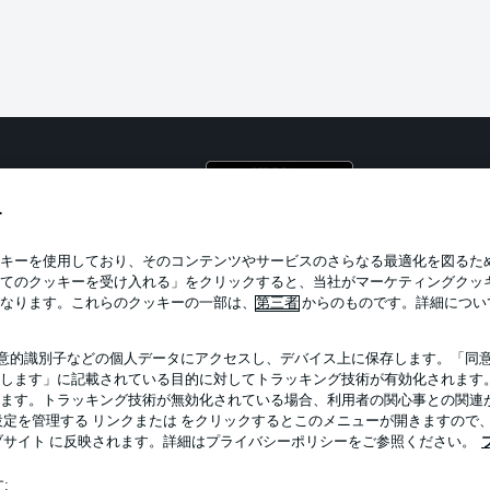
プライ
利用条
す
BUNDESLIGA APP
求人
キーを使用しており、そのコンテンツやサービスのさらなる最適化を図るた
てのクッキーを受け入れる」をクリックすると、当社がマーケティングクッ
当サイ
なります。これらのクッキーの一部は、
第三者
からのものです。詳細につい
意的識別子などの個人データにアクセスし、デバイス上に保存します。「同
します」に記載されている目的に対してトラッキング技術が有効化されます
ます。トラッキング技術が無効化されている場合、利用者の関心事との関連
定を管理する リンクまたは をクリックするとこのメニューが開きますので
ブサイト に反映されます。詳細はプライバシーポリシーをご参照ください。
: