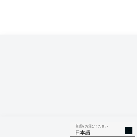
3
SGE
Frankfurt
Eintracht Frankfurt
4
BVB
Dortmund
Borussia Dortmund
5
SCF
Freiburg
Freiburg
6
M05
Mainz
Mainz
7
RBL
Leipzig
RB Leipzig
8
SVW
Bremen
Werder Bremen
9
VFB
Stuttgart
VfB Stuttgart
10
BMG
M'gladbach
Borussia Mönchengladbach
11
WOB
Wolfsburg
Wolfsburg
言語をお選びください
12
FCA
Augsburg
Augsburg
日本語