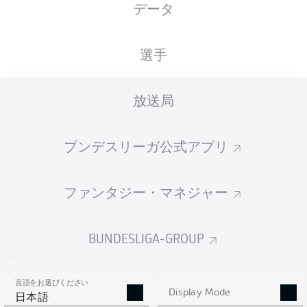
データ
SGE
Frankfurt
3
34
17-9-8
68:46
+22
60
Eintracht Frankfurt
選手
BVB
Dortmund
4
34
17-6-11
71:51
+20
57
Borussia Dortmund
5
SCF
Freiburg
Freiburg
34
16-7-11
49:53
-4
55
放送局
14-10-
6
M05
Mainz
Mainz
34
55:43
+12
52
10
ブンデスリーガ公式アプリ
7
RBL
Leipzig
RB Leipzig
34
13-12-9
53:48
+5
51
SVW
Bremen
8
34
14-9-11
54:57
-3
51
ファンタジー・マネジャー
Werder Bremen
VFB
Stuttgart
9
34
14-8-12
64:53
+11
50
VfB Stuttgart
BUNDESLIGA-GROUP
BMG
M'gladbach
10
34
13-6-15
55:57
-2
45
Borussia
Mönchengladbach
言語をお選びください
Display Mode
WOB
Wolfsburg
11-10-
日本語
11
34
56:54
+2
43