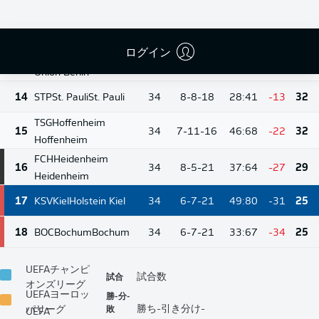
13
Wolfsburg
11-10-
12
FCA
Augsburg
Augsburg
34
35:51
-16
43
13
ログイン
FCU
Union Berlin
10-10-
13
34
35:51
-16
40
14
Union Berlin
14
STP
St. Pauli
St. Pauli
34
8-8-18
28:41
-13
32
TSG
Hoffenheim
15
34
7-11-16
46:68
-22
32
Hoffenheim
FCH
Heidenheim
16
34
8-5-21
37:64
-27
29
Heidenheim
17
KSV
Kiel
Holstein Kiel
34
6-7-21
49:80
-31
25
18
BOC
Bochum
Bochum
34
6-7-21
33:67
-34
25
UEFAチャンピ
試合
試合数
オンズリーグ
UEFAヨーロッ
勝-分-
敗
勝ち-引き分け-
パリーグ
UEFA