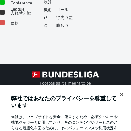
敗け
Conference
得点
League
ゴール
入れ替え戦
+/-
得失点差
降格
点
勝ち点
Football as it's meant to be
弊社ではあなたのプライバシーを尊重して
います
BUNDESLIGA APP
当社は、ウェブサイトを安全に運営するため、必須クッキーや
機能クッキーを使用しており、そのコンテンツやサービスのさ
らなる最適化を図るために、そのパフォーマンスや利用状況を