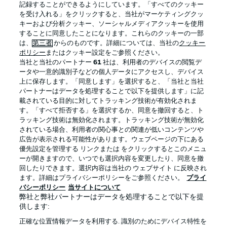
記録することができるようにしています。「すべてのクッキー
を受け入れる」をクリックすると、当社がマーケティングクッ
Official Partners
キーおよび分析クッキー、ソーシャルメディアクッキーを使用
することに同意したことになります。これらのクッキーの一部
は、
第三者
からのものです。詳細については、当社の
クッキー
ポリシー
またはクッキー設定をご参照ください。
当社と当社のパートナー
61
社は、利用者のデバイスの閲覧デ
ータや一意的識別子などの個人データにアクセスし、デバイス
上に保存します。「同意します」を選択すると、「当社と当社
パートナーはデータを処理することで以下を提供します」に記
載されている目的に対してトラッキング技術が有効化されま
す。「すべて拒否する」を選択するか、同意を撤回すると、ト
ラッキング技術は無効化されます。トラッキング技術が無効化
されている場合、利用者の関心事との関連が低いコンテンツや
広告が表示される可能性があります。ウェブページの下にある
プライバシー・ポリシー
優先設定を管理する
優先設定を管理する リンクまたは をクリックするとこのメニュ
利用条件
放送局
ーが開きますので、いつでも選択内容を変更したり、同意を撤
回したりできます。選択内容は当社の ウェブサイト に反映され
求人
選手
ます。詳細はプライバシーポリシーをご参照ください。
プライ
バシーポリシー
当サイトについて
当サイトについて
弊社と弊社パートナーはデータを処理することで以下を提
供します:
正確な位置情報データを利用する. 識別のためにデバイス特性を