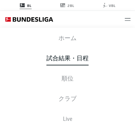
2BL
BL
VBL
KSV
-
VFB
ホーム
KSV
VFB
2
2
試合結果・日程
順位
ライブ
スターティングメンバー
データ
順位
クラブ
試合
勝-分-敗
得点
+/-
点
FCB
Bayern
1
34
25-7-2
99:32
+67
82
Live
Bayern Munich
B04
Leverkusen
2
34
19-12-3
72:43
+29
69
Bayer Leverkusen