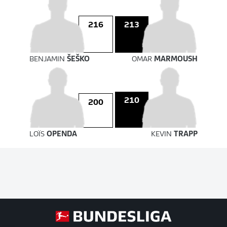
216
213
BENJAMIN
ŠEŠKO
OMAR
MARMOUSH
210
200
LOÏS
OPENDA
KEVIN
TRAPP