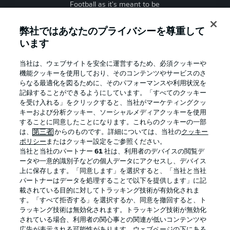
Football as it's meant to be
弊社ではあなたのプライバシーを尊重して
います
BUNDESLIGA APP
当社は、ウェブサイトを安全に運営するため、必須クッキーや
機能クッキーを使用しており、そのコンテンツやサービスのさ
らなる最適化を図るために、そのパフォーマンスや利用状況を
記録することができるようにしています。「すべてのクッキー
を受け入れる」をクリックすると、当社がマーケティングクッ
Official Partners
キーおよび分析クッキー、ソーシャルメディアクッキーを使用
することに同意したことになります。これらのクッキーの一部
は、
第三者
からのものです。詳細については、当社の
クッキー
ポリシー
またはクッキー設定をご参照ください。
当社と当社のパートナー
61
社は、利用者のデバイスの閲覧デ
ータや一意的識別子などの個人データにアクセスし、デバイス
上に保存します。「同意します」を選択すると、「当社と当社
パートナーはデータを処理することで以下を提供します」に記
載されている目的に対してトラッキング技術が有効化されま
す。「すべて拒否する」を選択するか、同意を撤回すると、ト
ラッキング技術は無効化されます。トラッキング技術が無効化
されている場合、利用者の関心事との関連が低いコンテンツや
広告が表示される可能性があります。ウェブページの下にある