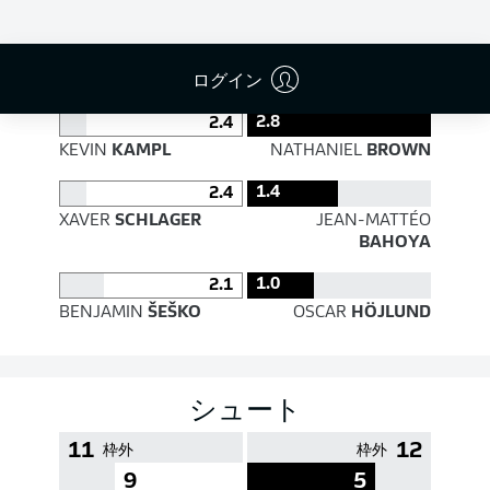
PASS EFFICIENCY
ログイン
2.8
2.4
KEVIN
KAMPL
NATHANIEL
BROWN
1.4
2.4
XAVER
SCHLAGER
JEAN-MATTÉO
BAHOYA
1.0
2.1
BENJAMIN
ŠEŠKO
OSCAR
HÖJLUND
シュート
11
12
枠外
枠外
9
5