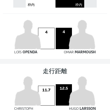
枠内
枠内
4
4
LOÏS
OPENDA
OMAR
MARMOUSH
走行距離
12.5
11.7
CHRISTOPH
HUGO
LARSSON