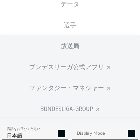
データ
XGOALS
選手
2.95
放送局
2
ブンデスリーガ公式アプリ
1
1.0
ファンタジー・マネジャー
Goals
BUNDESLIGA-GROUP
PASSES COMPLETED
言語をお選びください
532
404
Display Mode
日本語
成功率
85 %
88 %