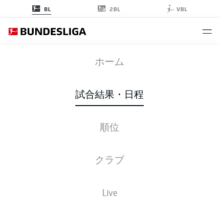
2BL
BL
VBL
RBL
-
SGE
ホーム
RBL
SGE
2
1
試合結果・日程
順位
ライブ
スターティングメンバー
データ
順位
クラブ
Live