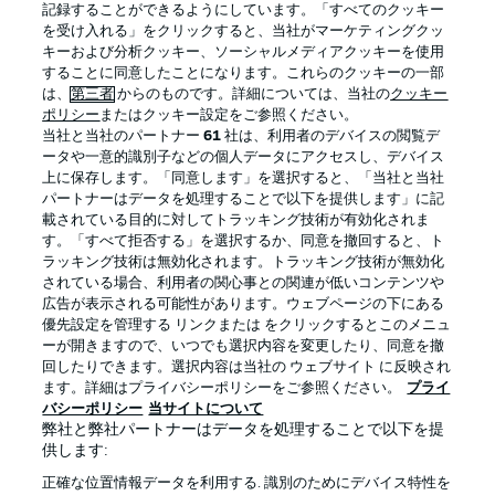
記録することができるようにしています。「すべてのクッキー
を受け入れる」をクリックすると、当社がマーケティングクッ
Official Partners
キーおよび分析クッキー、ソーシャルメディアクッキーを使用
することに同意したことになります。これらのクッキーの一部
は、
第三者
からのものです。詳細については、当社の
クッキー
ポリシー
またはクッキー設定をご参照ください。
当社と当社のパートナー
61
社は、利用者のデバイスの閲覧デ
ータや一意的識別子などの個人データにアクセスし、デバイス
上に保存します。「同意します」を選択すると、「当社と当社
パートナーはデータを処理することで以下を提供します」に記
載されている目的に対してトラッキング技術が有効化されま
す。「すべて拒否する」を選択するか、同意を撤回すると、ト
ラッキング技術は無効化されます。トラッキング技術が無効化
されている場合、利用者の関心事との関連が低いコンテンツや
広告が表示される可能性があります。ウェブページの下にある
プライバシー・ポリシー
優先設定を管理する
優先設定を管理する リンクまたは をクリックするとこのメニュ
利用条件
放送局
ーが開きますので、いつでも選択内容を変更したり、同意を撤
回したりできます。選択内容は当社の ウェブサイト に反映され
求人
選手
ます。詳細はプライバシーポリシーをご参照ください。
プライ
バシーポリシー
当サイトについて
当サイトについて
弊社と弊社パートナーはデータを処理することで以下を提
供します:
正確な位置情報データを利用する. 識別のためにデバイス特性を