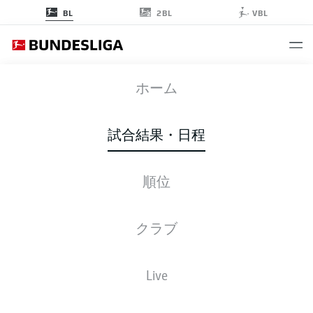
2BL
BL
VBL
WOB
-
FCB
ホーム
WOB
FCB
2
3
試合結果・日程
順位
ライブ
スターティングメンバー
データ
順位
クラブ
試合
勝-分-敗
得点
+/-
点
FCB
Bayern
1
34
25-7-2
99:32
+67
82
Live
Bayern Munich
B04
Leverkusen
2
34
19-12-3
72:43
+29
69
Bayer Leverkusen