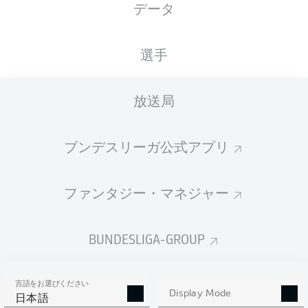
データ
SGE
Frankfurt
3
34
17-9-8
68:46
+22
60
Eintracht Frankfurt
選手
BVB
Dortmund
4
34
17-6-11
71:51
+20
57
Borussia Dortmund
5
SCF
Freiburg
Freiburg
34
16-7-11
49:53
-4
55
放送局
14-10-
6
M05
Mainz
Mainz
34
55:43
+12
52
10
ブンデスリーガ公式アプリ
7
RBL
Leipzig
RB Leipzig
34
13-12-9
53:48
+5
51
SVW
Bremen
8
34
14-9-11
54:57
-3
51
ファンタジー・マネジャー
Werder Bremen
VFB
Stuttgart
9
34
14-8-12
64:53
+11
50
VfB Stuttgart
BUNDESLIGA-GROUP
BMG
M'gladbach
10
34
13-6-15
55:57
-2
45
Borussia
Mönchengladbach
言語をお選びください
Display Mode
WOB
Wolfsburg
11-10-
日本語
11
34
56:54
+2
43