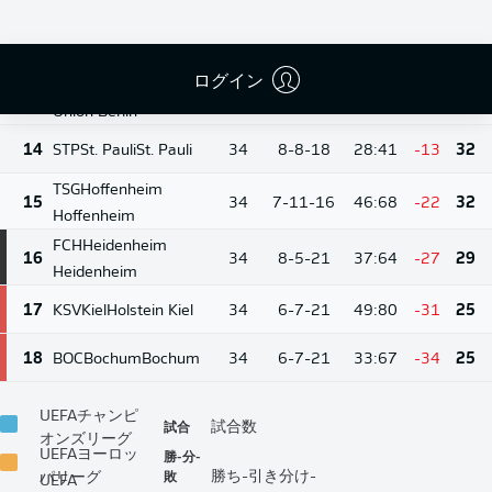
13
Wolfsburg
11-10-
12
FCA
Augsburg
Augsburg
34
35:51
-16
43
13
ログイン
FCU
Union Berlin
10-10-
13
34
35:51
-16
40
14
Union Berlin
14
STP
St. Pauli
St. Pauli
34
8-8-18
28:41
-13
32
TSG
Hoffenheim
15
34
7-11-16
46:68
-22
32
Hoffenheim
FCH
Heidenheim
16
34
8-5-21
37:64
-27
29
Heidenheim
17
KSV
Kiel
Holstein Kiel
34
6-7-21
49:80
-31
25
18
BOC
Bochum
Bochum
34
6-7-21
33:67
-34
25
UEFAチャンピ
試合
試合数
オンズリーグ
UEFAヨーロッ
勝-分-
敗
勝ち-引き分け-
パリーグ
UEFA