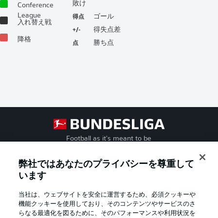
敗け
Conference
得点
League
ゴール
入れ替え戦
+/-
得失点差
降格
点
勝ち点
Football as it's meant to be
弊社ではあなたのプライバシーを尊重して
います
BUNDESLIGA APP
当社は、ウェブサイトを安全に運営するため、必須クッキーや
機能クッキーを使用しており、そのコンテンツやサービスのさ
らなる最適化を図るために、そのパフォーマンスや利用状況を