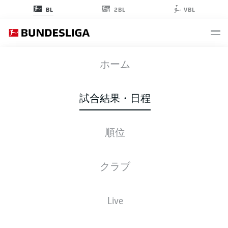
2BL
BL
VBL
FCA
-
M05
ホーム
FCA
M05
2
1
試合結果・日程
順位
ライブ
スターティングメンバー
データ
順位
クラブ
3-4-2-1
3-4-2-1
Live
スターティングメンバー
AUGSBURG