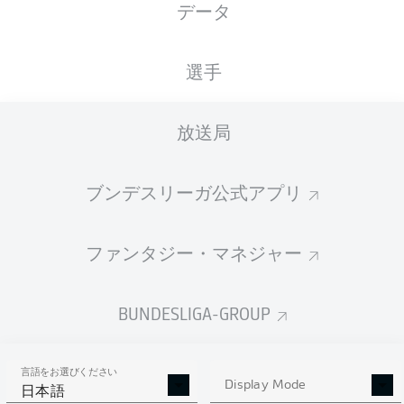
データ
Phillip Tietz
選手
Ermedin Demirović
Rubén Vargas
放送局
2
ブンデスリーガ公式アプリ
Iago
Arne Engels
Elvis Rexhbecaj
Kevin Mbabu
ファンタジー・マネジャー
Felix Uduokhai
Jeffrey Gouweleeuw
Patric Pfeiffer
BUNDESLIGA-GROUP
言語をお選びください
Finn Dahmen
Display Mode
日本語