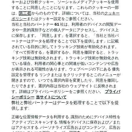
キーおよび分析クッキー、ソーシャルメディアクッキーを使用
することに同意したことになります。これらのクッキーの一部
は、
第三者
からのものです。詳細については、当社の
クッキー
ポリシー
またはクッキー設定をご参照ください。
当社と当社のパートナー
61
社は、利用者のデバイスの閲覧デー
タや一意的識別子などの個人データにアクセスし、デバイス上
に保存します。「同意します」を選択すると、「当社と当社パ
ートナーはデータを処理することで以下を提供します」に記載
されている目的に対してトラッキング技術が有効化されます。
「すべて拒否する」を選択するか、同意を撤回すると、トラッ
キング技術は無効化されます。トラッキング技術が無効化され
プライバシー・ポリシー
優先設定を管理する
ている場合、利用者の関心事との関連が低いコンテンツや広告
が表示される可能性があります。ウェブページの下にある 優先
利用条件
放送局
設定を管理する リンクまたは をクリックするとこのメニューが
開きますので、いつでも選択内容を変更したり、同意を撤回し
求人
選手
たりできます。選択内容は当社の ウェブサイト に反映されま
当サイトについて
す。詳細はプライバシーポリシーをご参照ください。
プライバ
シーポリシー
当サイトについて
弊社と弊社パートナーはデータを処理することで以下を提
供します:
正確な位置情報データを利用する. 識別のためにデバイス特性を
アクティブにスキャンする. 情報をデバイスに保存および／また
はアクセスする. パーソナライズ広告およびコンテンツ、広告お