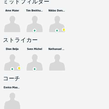
ミッドフィルダー
Arne Maier
Tim Breithaupt
Niklas Dorsch
ストライカー
Dion Beljo
Sven Michel
Nathanael Mbuku
コーチ
Enrico Maaßen