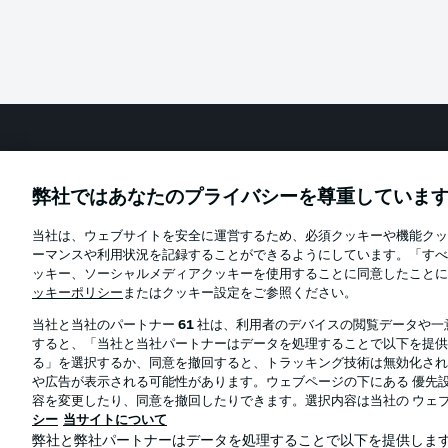
Football as it's meant to be
弊社ではあなたのプライバシーを尊重していま
当社は、ウェブサイトを安全に運営するため、必須クッキーや機能クッ
Official Partners
ーマンスや利用状況を記録することができるようにしています。「すべ
ッキー、ソーシャルメディアクッキーを使用することに同意したことに
ッキーポリシー
またはクッキー設定をご参照ください。
当社と当社のパートナー
61
社は、利用者のデバイスの閲覧データや一
すると、「当社と当社パートナーはデータを処理することで以下を提供
る」を選択するか、同意を撤回すると、トラッキング技術は無効化され
や広告が表示される可能性があります。ウェブページの下にある 優先設
容を変更したり、同意を撤回したりできます。選択内容は当社の ウェ
シー
当サイトについて
弊社と弊社パートナーはデータを処理することで以下を提供します