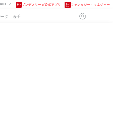
ROUP
ブンデスリーガ公式アプリ
ファンタジー・マネジャー
データ
選手
位
試合
勝-分-敗
得点
+/-
点
34
28-6-0
89:24
+65
90
34
23-4-7
78:39
+39
73