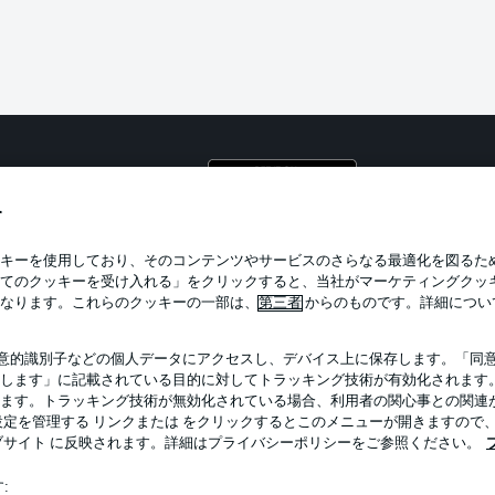
プライ
利用条
す
BUNDESLIGA APP
求人
キーを使用しており、そのコンテンツやサービスのさらなる最適化を図るた
てのクッキーを受け入れる」をクリックすると、当社がマーケティングクッ
当サイ
なります。これらのクッキーの一部は、
第三者
からのものです。詳細につい
意的識別子などの個人データにアクセスし、デバイス上に保存します。「同
します」に記載されている目的に対してトラッキング技術が有効化されます
ます。トラッキング技術が無効化されている場合、利用者の関心事との関連
定を管理する リンクまたは をクリックするとこのメニューが開きますので
ブサイト に反映されます。詳細はプライバシーポリシーをご参照ください。
: