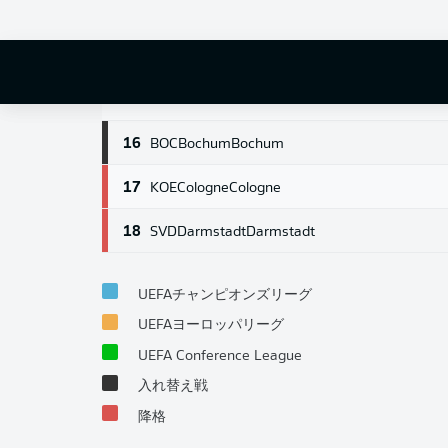
13
M05
Mainz
Mainz
14
BMG
M'gladbach
Borussia Mönchengladbach
15
FCU
Union Berlin
Union Berlin
16
BOC
Bochum
Bochum
17
KOE
Cologne
Cologne
18
SVD
Darmstadt
Darmstadt
UEFAチャンピオンズリーグ
UEFAヨーロッパリーグ
UEFA Conference League
入れ替え戦
降格