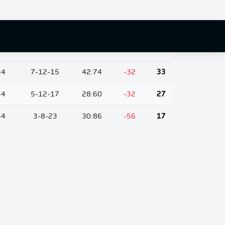
34
7-14-13
39:51
-12
35
34
7-13-14
56:67
-11
34
34
9-6-19
33:58
-25
33
34
7-12-15
42:74
-32
33
34
5-12-17
28:60
-32
27
34
3-8-23
30:86
-56
17