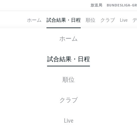
放送局
BUNDESLIGA-G
ホーム
試合結果・日程
順位
クラブ
Live
USSIA DORTMUND
-
VFB STUTTGART
ホーム
BVB
VFB
0
1
試合結果・日程
順位
ライブ
スターティングメンバー
データ
順
クラブ
Live