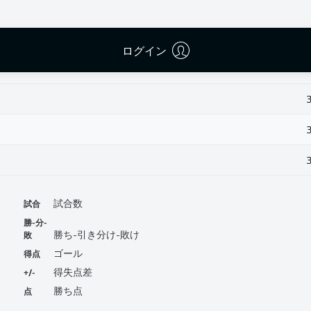
ログイン
試合
試合数
勝-分-
敗
勝ち-引き分け-敗け
得点
ゴール
+/-
得失点差
点
勝ち点