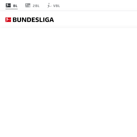
2BL
BL
VBL
BOR
節 28
1
B04
Leverkusen
Bayer Leverkusen
2
VFB
Stuttgart
VfB Stuttgart