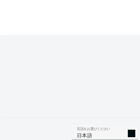
3
FCB
Bayern
Bayern Munich
4
RBL
Leipzig
RB Leipzig
5
BVB
Dortmund
Borussia Dortmund
6
SGE
Frankfurt
Eintracht Frankfurt
7
TSG
Hoffenheim
Hoffenheim
8
HDH
Heidenheim
Heidenheim
9
SVW
Bremen
Werder Bremen
10
SCF
Freiburg
Freiburg
11
FCA
Augsburg
Augsburg
言語をお選びください
12
WOB
Wolfsburg
Wolfsburg
日本語