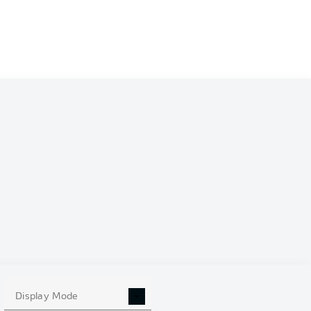
34
23-3-8
94:45
+49
72
34
19-8-7
77:39
+38
65
34
18-9-7
68:43
+25
63
34
11-14-9
51:50
+1
47
34
13-7-14
66:66
0
46
10-12-
34
50:55
-5
42
12
34
11-9-14
48:54
-6
42
34
11-9-14
45:58
-13
42
34
10-9-15
50:60
-10
39
34
10-7-17
41:56
-15
37
Display Mode