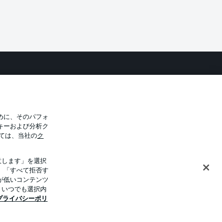
バシー・ポリシー
優先設定を管理する
件
放送局
選手
めに、そのパフォ
キーおよび分析ク
トについて
ては、当社の
ク
意します」を選択
。「すべて拒否す
が低いコンテンツ
、いつでも選択内
プライバシーポリ