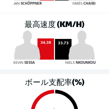
JAN
SCHÖPPNER
FARÈS
CHAIBI
最高速度 (KM/H)
34.38
33.73
KEVIN
SESSA
NIELS
NKOUNKOU
ボール支配率(%)