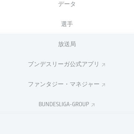
データ
XGOALS
選手
2.29
2
放送局
ブンデスリーガ公式アプリ
1
1.16
ファンタジー・マネジャー
Goals
BUNDESLIGA-GROUP
PASSES COMPLETED
389
309