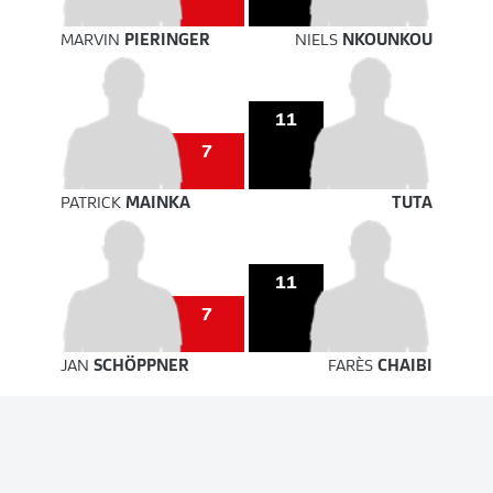
MARVIN
PIERINGER
NIELS
NKOUNKOU
11
7
PATRICK
MAINKA
TUTA
11
7
JAN
SCHÖPPNER
FARÈS
CHAIBI