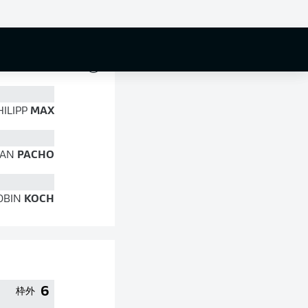
76 %
HILIPP
MAX
IAN
PACHO
OBIN
KOCH
6
枠外