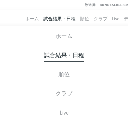
放送局
BUNDESLIGA-G
ホーム
試合結果・日程
順位
クラブ
Live
HEIDENHEIM
-
EINTRACHT FRAN
ホーム
FCH
SGE
1
2
試合結果・日程
順位
ライブ
スターティングメンバー
データ
順
クラブ
Live