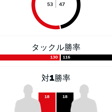
53
47
タックル勝率
130
116
対1勝率
18
18