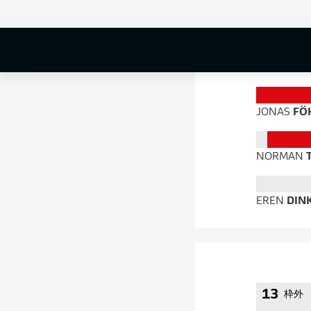
83 %
JONAS
FÖ
NORMAN
T
EREN
DINK
13
枠外