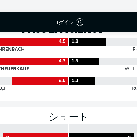
成功率
ログイン
PASS EFFICIENCY
4.5
1.8
HRENBACH
P
4.3
1.5
HEUERKAUF
WILL
2.8
1.3
ÇI
R
シュート