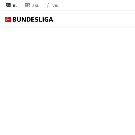
2BL
BL
VBL
節 24