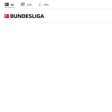
2BL
BL
VBL
節 20