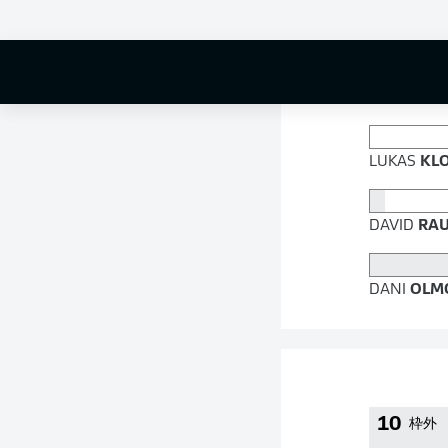
90 %
LUKAS
KL
DAVID
RA
DANI
OLM
10
枠外