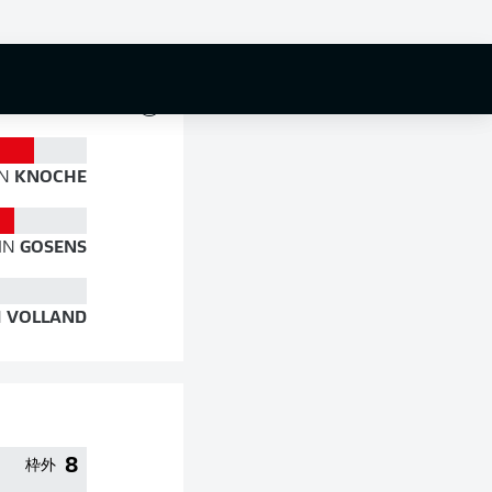
81 %
N
KNOCHE
IN
GOSENS
N
VOLLAND
8
枠外