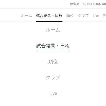
放送局
BUNDESLIGA-G
ホーム
試合結果・日程
順位
クラブ
Live
RB LEIPZIG
-
UNION BERLIN
ホーム
RBL
FCU
2
0
試合結果・日程
順位
ライブ
スターティングメンバー
データ
順
クラブ
Live