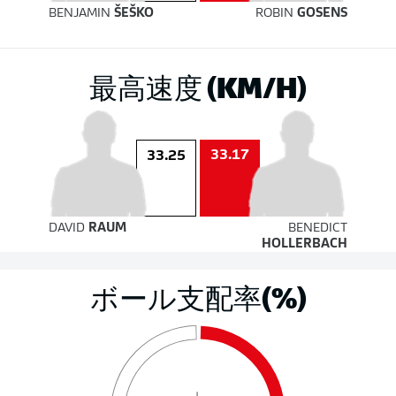
BENJAMIN
ŠEŠKO
ROBIN
GOSENS
最高速度 (KM/H)
33.17
33.25
DAVID
RAUM
BENEDICT
HOLLERBACH
ボール支配率(%)