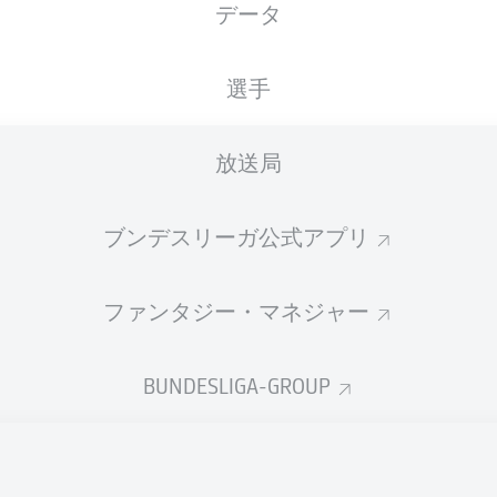
データ
XGOALS
選手
2
放送局
1.55
ブンデスリーガ公式アプリ
0.51
ファンタジー・マネジャー
0
Goals
BUNDESLIGA-GROUP
PASSES COMPLETED
325
677