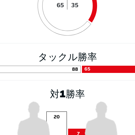
65
35
タックル勝率
65
88
対1勝率
20
7